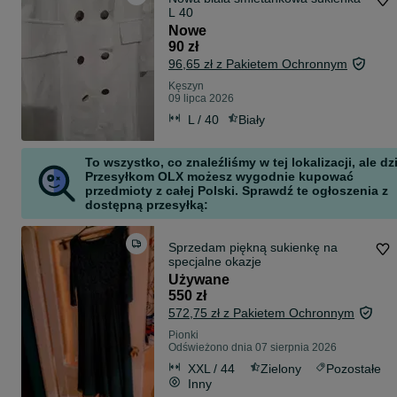
L 40
Nowe
90 zł
96,65 zł z Pakietem Ochronnym
Kęszyn
09 lipca 2026
L / 40
Biały
To wszystko, co znaleźliśmy w tej lokalizacji, ale dz
Przesyłkom OLX możesz wygodnie kupować
przedmioty z całej Polski. Sprawdź te ogłoszenia z
dostępną przesyłką:
Sprzedam piękną sukienkę na
specjalne okazje
Używane
550 zł
572,75 zł z Pakietem Ochronnym
Pionki
Odświeżono dnia 07 sierpnia 2026
XXL / 44
Zielony
Pozostałe
Inny