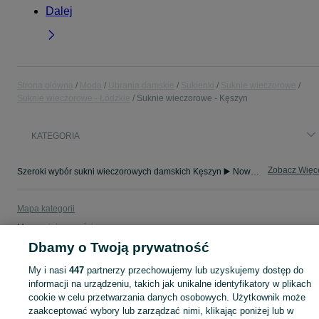
Dalej
Strona główna
Moda
Ubrania damskie
Sukienki
Suknie wieczorowe
Suknie wieczorowe - Łódzkie
Suknie wieczorowe - Kęszyn
KATEGORIA
Zobacz Więc
Szeroki wybór sukni wieczorowych damskich Kęszyn ▶️ Nowe i używane w dobrych cenach ✌ Przeglądaj i wybierz najlepszą ofertę na OLX.pl!
Mapa kategorii
Mapa miejscowości
Dbamy o Twoją prywatność
Mapa ministron
Popularne wyszukiwania
My i nasi
447
partnerzy przechowujemy lub uzyskujemy dostęp do
informacji na urządzeniu, takich jak unikalne identyfikatory w plikach
cookie w celu przetwarzania danych osobowych. Użytkownik może
zaakceptować wybory lub zarządzać nimi, klikając poniżej lub w