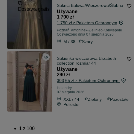
Suknia Balowa/Wieczorowa/Ślubna
Dostawa gratis
Używane
1 700 zł
1 750 zł z Pakietem Ochronnym
Poznań, Antoninek-Zieliniec-Kobylepole
Odświeżono dnia 07 sierpnia 2026
M / 38
Szary
Sukienka wieczorowa Elizabeth
collection rozmiar 44
Używane
290 zł
303,65 zł z Pakietem Ochronnym
Holendry
07 sierpnia 2026
XXL / 44
Zielony
Pozostałe
Poliester
1
z
100