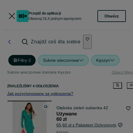
Przejdź do aplikacji
Otwórz
Otwieraj OLX jednym tapnięciem
Znajdź coś dla siebie
Filtry
·
2
Suknie wieczorowe
Kęszyn
Suknie wieczorowe damskie Kęszyn
Zobacz Więc
ZNALEŹLIŚMY 4 OGŁOSZENIA
Jak pozycjonowane są ogłoszenia?
Głęboka zieleń sukienka 42
Używane
60 zł
65,60 zł z Pakietem Ochronnym
Kęszyn