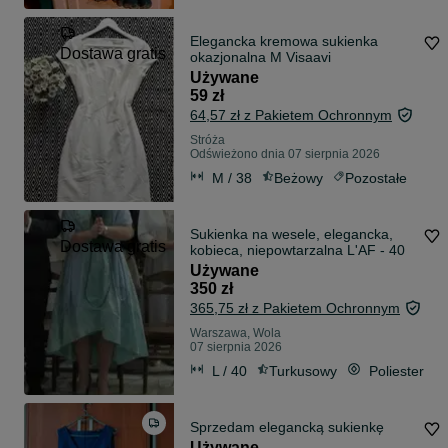
Elegancka kremowa sukienka
Dostawa gratis
okazjonalna M Visaavi
Używane
59 zł
64,57 zł z Pakietem Ochronnym
Stróża
Odświeżono dnia 07 sierpnia 2026
M / 38
Beżowy
Pozostałe
Sukienka na wesele, elegancka,
Dostawa gratis
kobieca, niepowtarzalna L'AF - 40
Używane
350 zł
365,75 zł z Pakietem Ochronnym
Warszawa, Wola
07 sierpnia 2026
L / 40
Turkusowy
Poliester
Sprzedam elegancką sukienkę
Używane