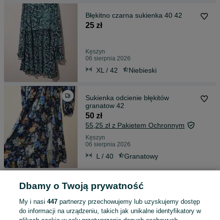
Błękitno czarna sukienka 40 42
25 zł
Kęszyn
06 sierpnia 2026
XL / 42
Niebieski
Sukienka odcienie błękitów
granatow 42
50 zł
55,25 zł z Pakietem Ochronnym
Kęszyn
06 sierpnia 2026
L / 40
Granatowy
Czerwona sukienka z perłami
Dbamy o Twoją prywatność
23 zł
My i nasi
447
partnerzy przechowujemy lub uzyskujemy dostęp
27,31 zł z Pakietem Ochronnym
do informacji na urządzeniu, takich jak unikalne identyfikatory w