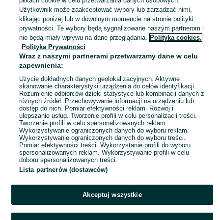
plikach cookie w celu przetwarzania danych osobowych.
Kęszyn
06 sierpnia 2026
Użytkownik może zaakceptować wybory lub zarządzać nimi,
XL / 42
Czerwony
klikając poniżej lub w dowolnym momencie na stronie polityki
prywatności. Te wybory będą sygnalizowane naszym partnerom i
nie będą miały wpływu na dane przeglądania.
Polityka cookies,
Plaszcz kremowy beżowy damski L
Polityka Prywatności
wiosna jesień
Wraz z naszymi partnerami przetwarzamy dane w celu
40 zł
zapewnienia:
44,90 zł z Pakietem Ochronnym
Użycie dokładnych danych geolokalizacyjnych. Aktywne
skanowanie charakterystyki urządzenia do celów identyfikacji.
Kęszyn
04 sierpnia 2026
Rozumienie odbiorców dzięki statystyce lub kombinacji danych z
różnych źródeł. Przechowywanie informacji na urządzeniu lub
L / 40
Beżowy
dostęp do nich. Pomiar efektywności reklam. Rozwój i
ulepszanie usług. Tworzenie profili w celu personalizacji treści.
Tworzenie profili w celu spersonalizowanych reklam.
Wykorzystywanie ograniczonych danych do wyboru reklam.
1
2
3
...
9
Wykorzystywanie ograniczonych danych do wyboru treści.
Pomiar efektywności treści. Wykorzystanie profili do wyboru
spersonalizowanych reklam. Wykorzystywanie profili w celu
doboru spersonalizowanych treści.
Lista partnerów (dostawców)
Akceptuj wszystkie