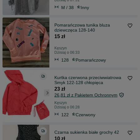
Dzisiaj o 07:31
M / 38
Inny
Pomarańczowa tunika bluza
dziewczęca 128-140
15 zł
Kęszyn
Dzisiaj o 06:33
128
Pomarańczowy
Kurtka czerwona przeciwwiatrowa
Smyk 122-128 chłopięca
23 zł
26,81 zł z Pakietem Ochronnym
Kęszyn
Dzisiaj o 06:28
122
Czerwony
Czarna sukienka białe grochy 42
10 zł