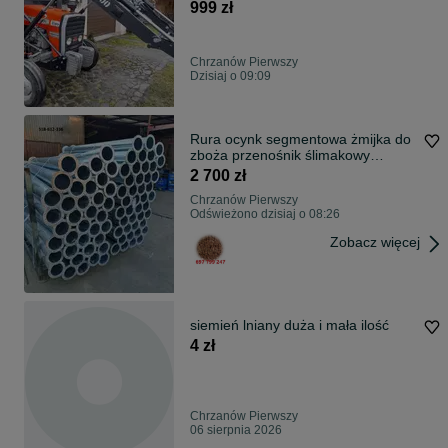
sekcyjny! siłowniki 2 stronnego
999 zł
działania! ZETOR 3320>7211
Ursus c-330 c-360 28.12 35.12 MF
235/255
Chrzanów Pierwszy
Dzisiaj o 09:09
Rura ocynk segmentowa żmijka do
zboża przenośnik ślimakowy
podajnik zbożowy DOWÓZ cała
2 700 zł
Polska
Chrzanów Pierwszy
Odświeżono dzisiaj o 08:26
Zobacz więcej
siemień lniany duża i mała ilość
4 zł
Chrzanów Pierwszy
06 sierpnia 2026