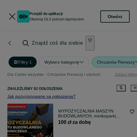
Przejdź do aplikacji
Otwórz
Otwieraj OLX jednym tapnięciem
Znajdź coś dla siebie
Filtry
·
1
Wybierz kategorię
Chrzanów Pierwszy
Dla Ciebie wszystko - Chrzanów Pierwszy i okolice!
Zobacz Więc
ZNALEŹLIŚMY 92 OGŁOSZENIA
Jak pozycjonowane są ogłoszenia?
WYPOŻYCZALNIA MASZYN
BUDOWLANYCH, minikoparki,
walce, wozidła, ładowarki,
100 zł za dobę
narzedzia i elektronarzedzia