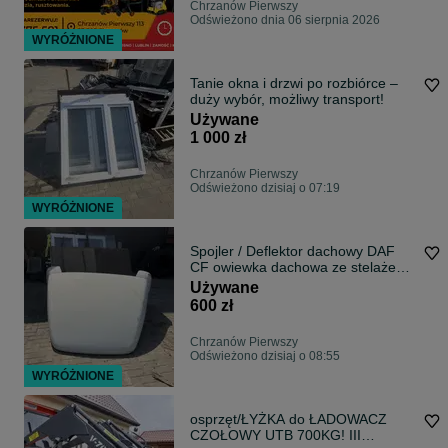
Chrzanów Pierwszy
Odświeżono dnia 06 sierpnia 2026
WYRÓŻNIONE
Tanie okna i drzwi po rozbiórce –
duży wybór, możliwy transport!
Używane
1 000 zł
Chrzanów Pierwszy
Odświeżono dzisiaj o 07:19
WYRÓŻNIONE
Spojler / Deflektor dachowy DAF
CF owiewka dachowa ze stelażem
regulowanym
Używane
600 zł
Chrzanów Pierwszy
Odświeżono dzisiaj o 08:55
WYRÓŻNIONE
osprzęt/ŁYŻKA do ŁADOWACZ
CZOŁOWY UTB 700KG! III