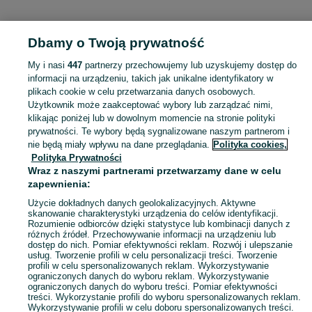
KATEGORIA
Dbamy o Twoją prywatność
Popularne wyszukiwania
My i nasi
447
partnerzy przechowujemy lub uzyskujemy dostęp do
betoniarka
maliny sadzonka
informacji na urządzeniu, takich jak unikalne identyfikatory w
plikach cookie w celu przetwarzania danych osobowych.
Użytkownik może zaakceptować wybory lub zarządzać nimi,
Skorzystaj z największego serwisu ogłoszeniowego - Chrzanów Pierwszy i okolice! Kupuj to, czego pragniesz i sprzedawaj to, czego już nie potrzebujesz!
Zobacz Więc
klikając poniżej lub w dowolnym momencie na stronie polityki
prywatności. Te wybory będą sygnalizowane naszym partnerom i
nie będą miały wpływu na dane przeglądania.
Polityka cookies,
Mapa kategorii
Polityka Prywatności
Mapa miejscowości
Wraz z naszymi partnerami przetwarzamy dane w celu
zapewnienia:
Mapa ministron
Popularne wyszukiwania
Użycie dokładnych danych geolokalizacyjnych. Aktywne
skanowanie charakterystyki urządzenia do celów identyfikacji.
Rozumienie odbiorców dzięki statystyce lub kombinacji danych z
różnych źródeł. Przechowywanie informacji na urządzeniu lub
dostęp do nich. Pomiar efektywności reklam. Rozwój i ulepszanie
usług. Tworzenie profili w celu personalizacji treści. Tworzenie
profili w celu spersonalizowanych reklam. Wykorzystywanie
ograniczonych danych do wyboru reklam. Wykorzystywanie
ograniczonych danych do wyboru treści. Pomiar efektywności
treści. Wykorzystanie profili do wyboru spersonalizowanych reklam.
Wykorzystywanie profili w celu doboru spersonalizowanych treści.