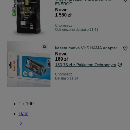
ENERGO
Nowe
1 550 zł
Choroszcz
Odświeżono dzisiaj o 11:41
kaseta matka VHS HAMA adapter
Nowe
169 zł
180,76 zł z Pakietem Ochronnym
Choroszcz
Dzisiaj o 11:14
1
z
100
Dalej