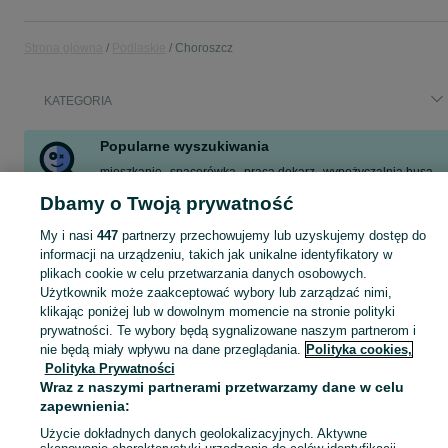
Strona główna
Podlaskie
Choroszcz
KATEGORIA
Popularne wyszukiwania
mieszkanie
spacerówka
praca dekarz
wypożyczalnia busa
choroszcz
praca biurowa
kocioł na pellet
biurko
Dbamy o Twoją prywatność
Zobacz Więcej
My i nasi
447
partnerzy przechowujemy lub uzyskujemy dostęp do
informacji na urządzeniu, takich jak unikalne identyfikatory w
plikach cookie w celu przetwarzania danych osobowych.
Skorzystaj z największego serwisu ogłoszeniowego - Choroszcz i okolice! Kupuj to, czego pragniesz i sprzedawaj to, czego już nie potrzebujesz!
Zobacz Więc
Użytkownik może zaakceptować wybory lub zarządzać nimi,
klikając poniżej lub w dowolnym momencie na stronie polityki
Mapa kategorii
prywatności. Te wybory będą sygnalizowane naszym partnerom i
nie będą miały wpływu na dane przeglądania.
Polityka cookies,
Mapa miejscowości
Polityka Prywatności
Mapa ministron
Wraz z naszymi partnerami przetwarzamy dane w celu
Popularne wyszukiwania
zapewnienia:
Użycie dokładnych danych geolokalizacyjnych. Aktywne