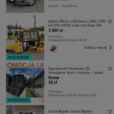
2010 - 184 000 km
kabina Bizon zo56 bizon c360 c330
mf 255 mf235 ruski mtz Raty 24h
3 800 zł
Choroszcz
Odświeżono dzisiaj o 06:35
Zobacz więcej
WYRÓŻNIONE
Ogrodzenie Panelowe 3D
Kompletne 4mm + betony + słupki
Nowe
18 zł
Choroszcz
Odświeżono dnia 05 sierpnia 2026
WYRÓŻNIONE
Dacia Bigster Dacia Bigster