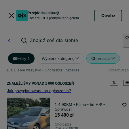
Przejdź do aplikacji
Otwórz
Otwieraj OLX jednym tapnięciem
Znajdź coś dla siebie
Filtry
·
1
Wybierz kategorię
Choroszcz
Dla Ciebie wszystko - Choroszcz i okolice!
Zobacz Więc
ZNALEŹLIŚMY
PONAD
1 000 OGŁOSZEŃ
Jak pozycjonowane są ogłoszenia?
1.4 90KM • Klima • 5d HB! •
Sprawdź!
15 400 zł
Choroszcz
Dzisiaj o 08:38