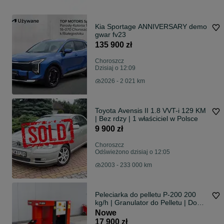
Kia Sportage ANNIVERSARY demo
gwar fv23
135 900 zł
Choroszcz
Dzisiaj o 12:09
2026 - 2 021 km
Toyota Avensis II 1.8 VVT-i 129 KM
| Bez rdzy | 1 właściciel w Polsce
9 900 zł
Choroszcz
Odświeżono dzisiaj o 12:05
2003 - 233 000 km
Peleciarka do pelletu P-200 200
kg/h | Granulator do Pelletu | Do
Trocin Słomy Paszy | 7,5 kW | FV
Nowe
VAT Dostawa cała Polska
17 900 zł