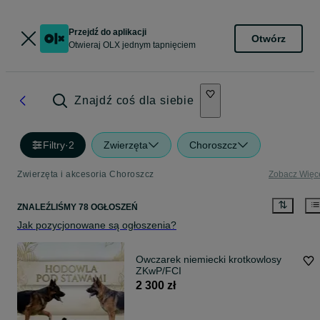
Przejdź do aplikacji
Otwórz
Otwieraj OLX jednym tapnięciem
Znajdź coś dla siebie
Filtry
·
2
Zwierzęta
Choroszcz
Zwierzęta i akcesoria Choroszcz
Zobacz Więc
ZNALEŹLIŚMY 78 OGŁOSZEŃ
Jak pozycjonowane są ogłoszenia?
Owczarek niemiecki krotkowlosy
ZKwP/FCI
2 300 zł