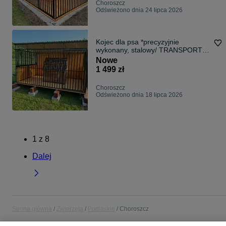
Choroszcz
Odświeżono dnia 24 lipca 2026
Kojec dla psa *precyzyjnie
wykonany, stalowy/ TRANSPORT/
MONTAŻ
Nowe
1 499 zł
Choroszcz
Odświeżono dnia 18 lipca 2026
1
z
8
Dalej
Strona główna
Zwierzęta
Podlaskie
Choroszcz