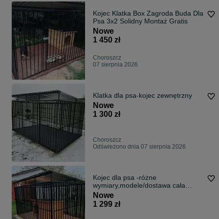
Kojec Klatka Box Zagroda Buda Dla
Psa 3x2 Solidny Montaż Gratis
Nowe
1 450 zł
Choroszcz
07 sierpnia 2026
Klatka dla psa-kojec zewnętrzny
Nowe
1 300 zł
Choroszcz
Odświeżono dnia 07 sierpnia 2026
Kojec dla psa -różne
wymiary,modele/dostawa cała
Polska
Nowe
1 299 zł