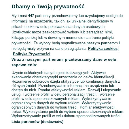
Dbamy o Twoją prywatność
ZWIERZĘTA
My i nasi
447
partnerzy przechowujemy lub uzyskujemy dostęp do
informacji na urządzeniu, takich jak unikalne identyfikatory w
KATEGORIA
plikach cookie w celu przetwarzania danych osobowych.
Użytkownik może zaakceptować wybory lub zarządzać nimi,
Zobacz Więc
Szukasz zwierzaka lub czegoś dla niego? ▶️ Przeglądaj kategorię Zwierzęta na OLX Choroszcz i znajdź to, czego potrzebujesz w atrakcyjnych cenach!
klikając poniżej lub w dowolnym momencie na stronie polityki
prywatności. Te wybory będą sygnalizowane naszym partnerom i
nie będą miały wpływu na dane przeglądania.
Polityka cookies,
Mapa kategorii
Polityka Prywatności
Mapa miejscowości
Wraz z naszymi partnerami przetwarzamy dane w celu
zapewnienia:
Mapa ministron
Użycie dokładnych danych geolokalizacyjnych. Aktywne
Popularne wyszukiwania
skanowanie charakterystyki urządzenia do celów identyfikacji.
Rozumienie odbiorców dzięki statystyce lub kombinacji danych z
różnych źródeł. Przechowywanie informacji na urządzeniu lub
dostęp do nich. Pomiar efektywności reklam. Rozwój i ulepszanie
usług. Tworzenie profili w celu personalizacji treści. Tworzenie
profili w celu spersonalizowanych reklam. Wykorzystywanie
ograniczonych danych do wyboru reklam. Wykorzystywanie
ograniczonych danych do wyboru treści. Pomiar efektywności
treści. Wykorzystanie profili do wyboru spersonalizowanych reklam.
Wykorzystywanie profili w celu doboru spersonalizowanych treści.
Lista partnerów (dostawców)