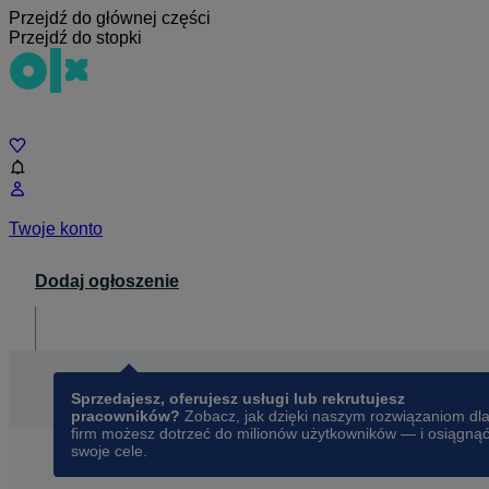
Przejdź do głównej części
Przejdź do stopki
Czat
Twoje konto
Dodaj ogłoszenie
Dla biznesu
opens in a new tab
Sprzedajesz, oferujesz usługi lub rekrutujesz
pracowników?
Zobacz, jak dzięki naszym rozwiązaniom dl
firm możesz dotrzeć do milionów użytkowników — i osiągną
swoje cele.