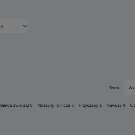
Sortuj:
Wyb
Giełda zwierząt
8
Maszyny rolnicze
5
Przyczepy
1
Nawozy
4
Op