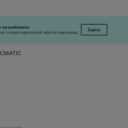
to wyszukiwanie
Zapisz
ać o nowych ogłoszeniach, które do niego pasują.
 CMATIC