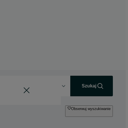
Odległość
+0 km
Szukaj
Obserwuj wyszukiwanie