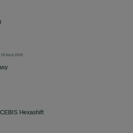
0
 29 lipca 2026
asy
CEBIS Hexashift