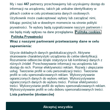
My i nasi
447
partnerzy przechowujemy lub uzyskujemy dostęp do
informacji na urządzeniu, takich jak unikalne identyfikatory w
KATEGORIA
plikach cookie w celu przetwarzania danych osobowych.
Użytkownik może zaakceptować wybory lub zarządzać nimi,
Zobacz Więc
Sprzedaż pozostałych artykułów budowlanych i remontowych Brzeg ▶️ Szeroki wybór ✅ Nowe i używane w atrakcyjnych cenach ✌ Sprawdź oferty na OLX.pl!
klikając poniżej lub w dowolnym momencie na stronie polityki
prywatności. Te wybory będą sygnalizowane naszym partnerom i
nie będą miały wpływu na dane przeglądania.
Polityka cookies,
Mapa kategorii
Polityka Prywatności
Mapa miejscowości
Wraz z naszymi partnerami przetwarzamy dane w celu
zapewnienia:
Mapa ministron
Użycie dokładnych danych geolokalizacyjnych. Aktywne
Popularne wyszukiwania
skanowanie charakterystyki urządzenia do celów identyfikacji.
Rozumienie odbiorców dzięki statystyce lub kombinacji danych z
różnych źródeł. Przechowywanie informacji na urządzeniu lub
dostęp do nich. Pomiar efektywności reklam. Rozwój i ulepszanie
usług. Tworzenie profili w celu personalizacji treści. Tworzenie
profili w celu spersonalizowanych reklam. Wykorzystywanie
ograniczonych danych do wyboru reklam. Wykorzystywanie
ograniczonych danych do wyboru treści. Pomiar efektywności
treści. Wykorzystanie profili do wyboru spersonalizowanych reklam.
Wykorzystywanie profili w celu doboru spersonalizowanych treści.
Lista partnerów (dostawców)
Akceptuj wszystkie