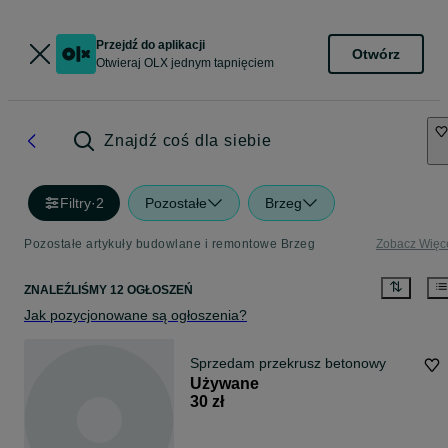
Przejdź do aplikacji
Otwórz
Otwieraj OLX jednym tapnięciem
Znajdź coś dla siebie
Filtry
·
2
Pozostałe
Brzeg
Pozostałe artykuły budowlane i remontowe Brzeg
Zobacz Więc
ZNALEŹLIŚMY 12 OGŁOSZEŃ
Jak pozycjonowane są ogłoszenia?
Sprzedam przekrusz betonowy
Używane
30 zł