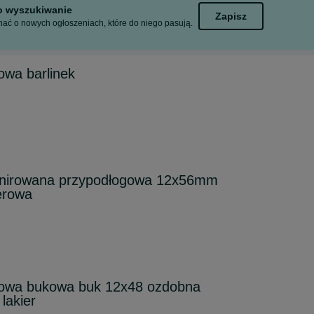
to wyszukiwanie
Zapisz
ać o nowych ogłoszeniach, które do niego pasują.
owa barlinek
rnirowana przypodłogowa 12x56mm
erowa
gowa bukowa buk 12x48 ozdobna
lakier