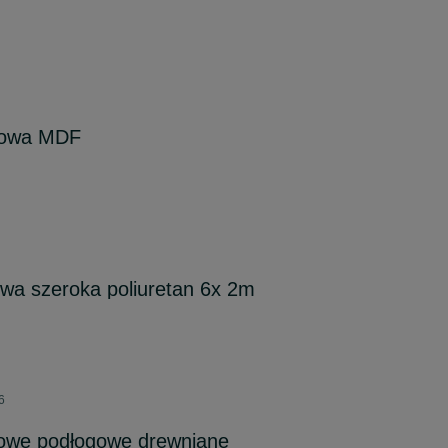
gowa MDF
owa szeroka poliuretan 6x 2m
6
gowe podłogowe drewniane