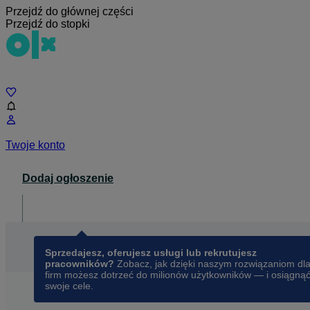
Przejdź do głównej części
Przejdź do stopki
Czat
Twoje konto
Dodaj ogłoszenie
Dla biznesu
opens in a new tab
Sprzedajesz, oferujesz usługi lub rekrutujesz
pracowników?
Zobacz, jak dzięki naszym rozwiązaniom dl
firm możesz dotrzeć do milionów użytkowników — i osiągną
swoje cele.