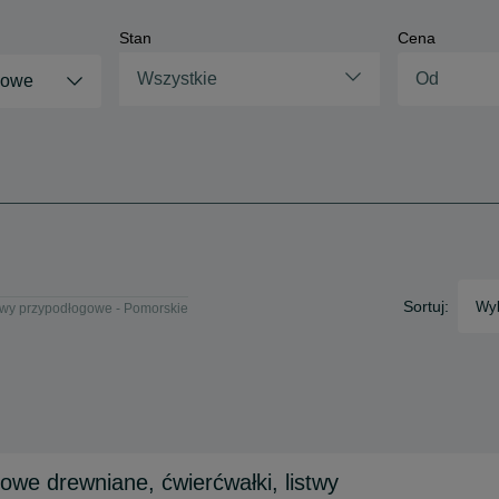
Stan
Cena
Wszystkie
gowe
Sortuj:
Wyb
twy przypodłogowe - Pomorskie
owe drewniane, ćwierćwałki, listwy