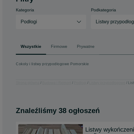
Kategoria
Podkategoria
Podłogi
Listwy przypodło
Wszystkie
Firmowe
Prywatne
Cokoły i listwy przypodłogowe Pomorskie
Strona główna
Budowa i Remont
Podłogi
Listwy przypodłogowe
Lis
Znaleźliśmy 38 ogłoszeń
Listwy wykończeni