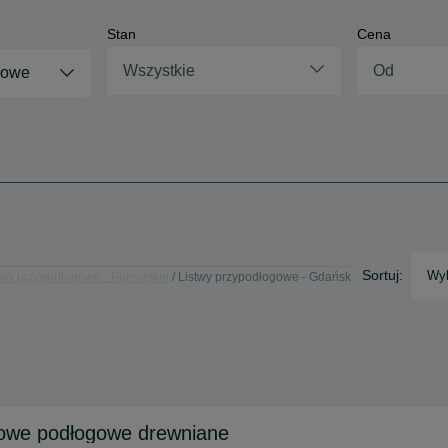
Stan
Cena
Wszystkie
gowe
Sortuj:
Wyb
twy przypodłogowe - Pomorskie
Listwy przypodłogowe - Gdańsk
gowe podłogowe drewniane