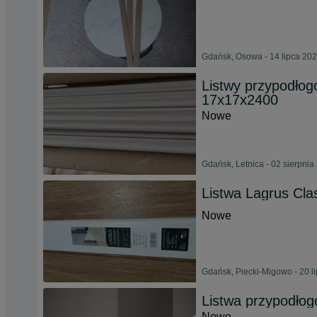
Gdańsk, Osowa - 14 lipca 20
Listwy przypodłog
17x17x2400
Nowe
Gdańsk, Letnica - 02 sierpnia
Listwa Lagrus Cl
Nowe
Gdańsk, Piecki-Migowo - 20 l
Listwa przypodło
Nowe