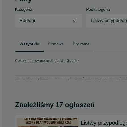
Kategoria
Podkategoria
Podłogi
Listwy przypodło
Wszystkie
Firmowe
Prywatne
Cokoły i listwy przypodłogowe Gdańsk
Strona główna
Budowa i Remont
Podłogi
Listwy przypodłogowe
Lis
Znaleźliśmy 17 ogłoszeń
Listwy przypodło