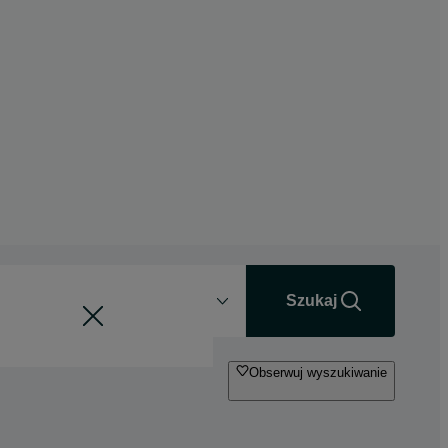
Odległość
+0 km
Szukaj
Obserwuj wyszukiwanie