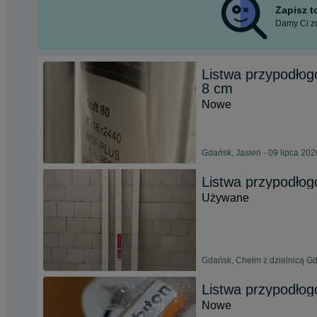
Zapisz 
Damy Ci zn
Listwa przypodł
8 cm
Nowe
Gdańsk, Jasień - 09 lipca 202
Listwa przypodło
Używane
Gdańsk, Chełm z dzielnicą Gd
Listwa przypodłog
Nowe