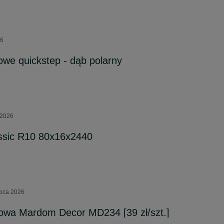
26
owe quickstep - dąb polarny
 2026
assic R10 80x16x2440
ipca 2026
gowa Mardom Decor MD234 [39 zł/szt.]