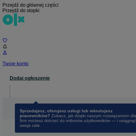
Przejdź do głównej części
Przejdź do stopki
Czat
Twoje konto
Dodaj ogłoszenie
Dla biznesu
opens in a new tab
Sprzedajesz, oferujesz usługi lub rekrutujesz
pracowników?
Zobacz, jak dzięki naszym rozwiązaniom dl
firm możesz dotrzeć do milionów użytkowników — i osiągną
swoje cele.