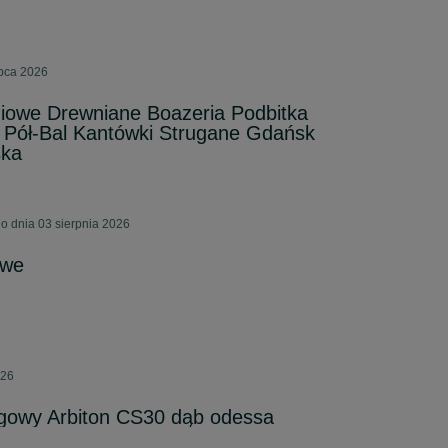
ipca 2026
iowe Drewniane Boazeria Podbitka
 Pół-Bal Kantówki Strugane Gdańsk
ska
o dnia 03 sierpnia 2026
owe
026
łogowy Arbiton CS30 dąb odessa