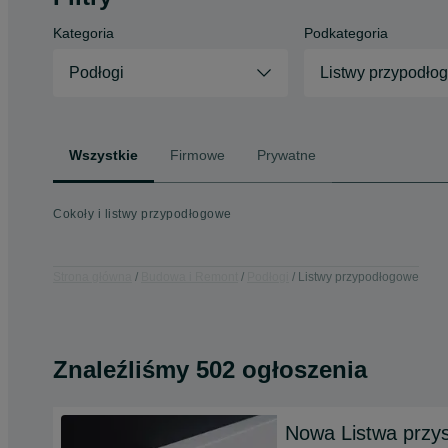
Kategoria
Podkategoria
Podłogi
Listwy przypodło
Wszystkie
Firmowe
Prywatne
Cokoły i listwy przypodłogowe
Strona główna
Budowa i Remont
Podłogi
Listwy przypodłogowe
Znaleźliśmy 502 ogłoszenia
Nowa Listwa przys