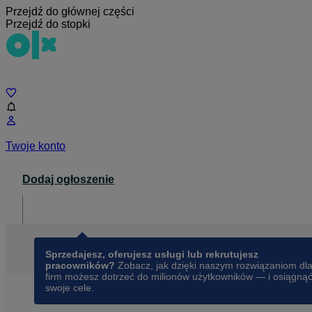
Przejdź do głównej części
Przejdź do stopki
Czat
Twoje konto
Dodaj ogłoszenie
Dla biznesu
opens in a new tab
Sprzedajesz, oferujesz usługi lub rekrutujesz
pracowników?
Zobacz, jak dzięki naszym rozwiązaniom dl
firm możesz dotrzeć do milionów użytkowników — i osiągną
swoje cele.