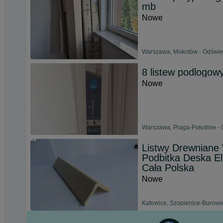
mb
Nowe
Warszawa, Mokotów - Odśwież
8 listew podlogo
Nowe
Warszawa, Praga-Południe - 
Listwy Drewniane
Podbitka Deska El
Cała Polska
Nowe
Katowice, Szopienice-Burowie