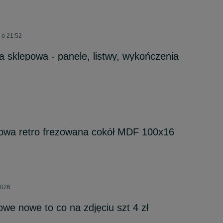
j o 21:52
 sklepowa - panele, listwy, wykończenia
gowa retro frezowana cokół MDF 100x16
2026
we nowe to co na zdjęciu szt 4 zł