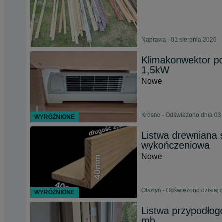
Naprawa - 01 sierpnia 2026
Klimakonwektor p
1,5kW
Nowe
Krosno - Odświeżono dnia 03
WYRÓŻNIONE
Listwa drewniana 
wykończeniowa
Nowe
Olsztyn - Odświeżono dzisiaj 
WYRÓŻNIONE
Listwa przypodłog
mb