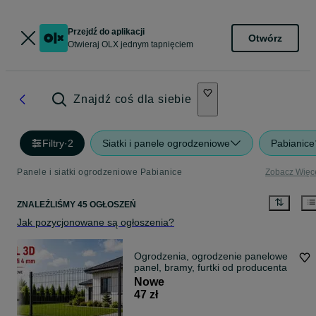
Przejdź do aplikacji
Otwórz
Otwieraj OLX jednym tapnięciem
Znajdź coś dla siebie
Filtry
·
2
Siatki i panele ogrodzeniowe
Pabianice
Panele i siatki ogrodzeniowe Pabianice
Zobacz Więc
ZNALEŹLIŚMY 45 OGŁOSZEŃ
Jak pozycjonowane są ogłoszenia?
Ogrodzenia, ogrodzenie panelowe
panel, bramy, furtki od producenta
Nowe
47 zł