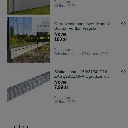
Pabianice
19 lipca 2026
Ogrodzenie panelowe. Montaż.
Brama. Furtka. Przęsło
Nowe
100 zł
Pabianice
Odświeżono dnia 07 sierpnia 2026
Siatka leśna - 150/21/30 G16
ZAGĘSZCZONA Ogrodzenie
Tymczasowa
Nowe
7,99 zł
Pabianice
10 lipca 2026
1
z
5