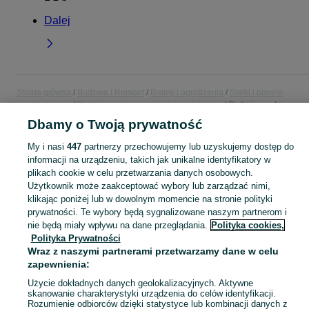
Dalej
Strona główna
Budowa i Remont
Bramy i ogrodzenia
Siatki i panele
ogrodzeniowe
Siatki i panele ogrodzeniowe - Łódzkie
Siatki i panele
ogrodzeniowe - Pabianice
Dbamy o Twoją prywatność
My i nasi
447
partnerzy przechowujemy lub uzyskujemy dostęp do
KATEGORIA
informacji na urządzeniu, takich jak unikalne identyfikatory w
plikach cookie w celu przetwarzania danych osobowych.
Użytkownik może zaakceptować wybory lub zarządzać nimi,
Zobacz Więc
Sprzedaż siatek i paneli ogrodzeniowych Pabianice ▶️ Szeroki wybór produktów ✅ Nowe i używane w atrakcyjnych cenach ✌ Sprawdź oferty na OLX.pl!
klikając poniżej lub w dowolnym momencie na stronie polityki
prywatności. Te wybory będą sygnalizowane naszym partnerom i
Mapa kategorii
nie będą miały wpływu na dane przeglądania.
Polityka cookies,
Polityka Prywatności
Mapa miejscowości
Wraz z naszymi partnerami przetwarzamy dane w celu
Mapa ministron
zapewnienia:
Popularne wyszukiwania
Użycie dokładnych danych geolokalizacyjnych. Aktywne
skanowanie charakterystyki urządzenia do celów identyfikacji.
Rozumienie odbiorców dzięki statystyce lub kombinacji danych z