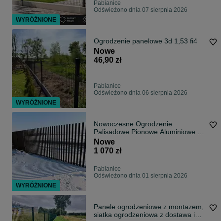
Pabianice
Odświeżono dnia 07 sierpnia 2026
WYRÓŻNIONE
Ogrodzenie panelowe 3d 1,53 fi4
Nowe
46,90 zł
Pabianice
Odświeżono dnia 06 sierpnia 2026
WYRÓŻNIONE
Nowoczesne Ogrodzenie
Palisadowe Pionowe Aluminiowe i
Stalowe
Nowe
1 070 zł
Pabianice
Odświeżono dnia 01 sierpnia 2026
WYRÓŻNIONE
Panele ogrodzeniowe z montazem,
siatka ogrodzeniowa z dostawa i