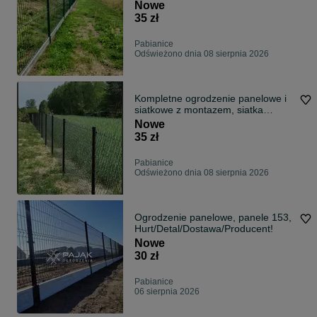
montazem, montaz ogrodzen na
Nowe
gotowo
35 zł
Pabianice
Odświeżono dnia 08 sierpnia 2026
Kompletne ogrodzenie panelowe i
siatkowe z montazem, siatka
ogrodzeniowa ocynkowana, panele
Nowe
antracyt, montaz ogrodzenia
35 zł
Pabianice
Odświeżono dnia 08 sierpnia 2026
Ogrodzenie panelowe, panele 153,
Hurt/Detal/Dostawa/Producent!
Nowe
30 zł
Pabianice
06 sierpnia 2026