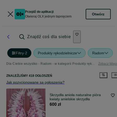
Przejdź do aplikacji
Otwórz
Otwieraj OLX jednym tapnięciem
Znajdź coś dla siebie
Filtry
·
2
Produkty rękodzielnicze
Radom
Dla Ciebie wszystko - Radom - w kategorii Produkty rękodzielnicze
Zobacz Więc
ZNALEŹLIŚMY 418 OGŁOSZEŃ
Jak pozycjonowane są ogłoszenia?
Skrzydła anioła naturalne pióra
kwiaty anielskie skrzydła
600 zł