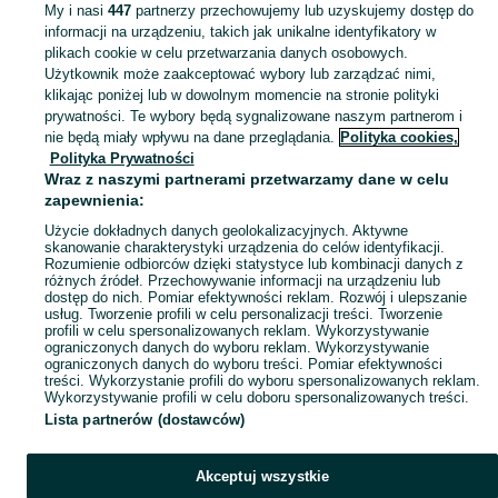
My i nasi
447
partnerzy przechowujemy lub uzyskujemy dostęp do
informacji na urządzeniu, takich jak unikalne identyfikatory w
KATEGORIA
plikach cookie w celu przetwarzania danych osobowych.
Użytkownik może zaakceptować wybory lub zarządzać nimi,
klikając poniżej lub w dowolnym momencie na stronie polityki
Skorzystaj z największego serwisu ogłoszeniowego - Radom i okolice! - kupuj lub sprzedawaj jeszcze wygodniej w kategorii Produkty rękodzielnicze!
Zobacz Więc
prywatności. Te wybory będą sygnalizowane naszym partnerom i
nie będą miały wpływu na dane przeglądania.
Polityka cookies,
Mapa kategorii
Polityka Prywatności
Mapa miejscowości
Wraz z naszymi partnerami przetwarzamy dane w celu
zapewnienia:
Mapa ministron
Użycie dokładnych danych geolokalizacyjnych. Aktywne
Popularne wyszukiwania
skanowanie charakterystyki urządzenia do celów identyfikacji.
Rozumienie odbiorców dzięki statystyce lub kombinacji danych z
różnych źródeł. Przechowywanie informacji na urządzeniu lub
dostęp do nich. Pomiar efektywności reklam. Rozwój i ulepszanie
usług. Tworzenie profili w celu personalizacji treści. Tworzenie
profili w celu spersonalizowanych reklam. Wykorzystywanie
ograniczonych danych do wyboru reklam. Wykorzystywanie
ograniczonych danych do wyboru treści. Pomiar efektywności
treści. Wykorzystanie profili do wyboru spersonalizowanych reklam.
Wykorzystywanie profili w celu doboru spersonalizowanych treści.
Lista partnerów (dostawców)
Akceptuj wszystkie