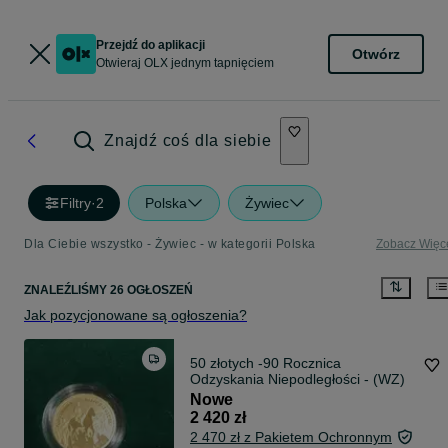
Przejdź do aplikacji
Otwórz
Otwieraj OLX jednym tapnięciem
Znajdź coś dla siebie
Filtry
·
2
Polska
Żywiec
Dla Ciebie wszystko - Żywiec - w kategorii Polska
Zobacz Więc
ZNALEŹLIŚMY 26 OGŁOSZEŃ
Jak pozycjonowane są ogłoszenia?
50 złotych -90 Rocznica
Odzyskania Niepodległości - (WZ)
Nowe
2 420 zł
2 470 zł z Pakietem Ochronnym