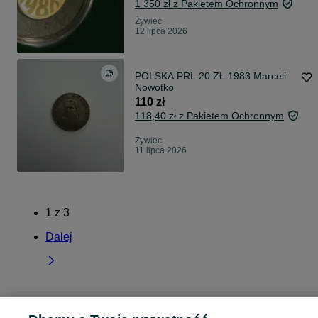
1 350 zł z Pakietem Ochronnym
Żywiec
12 lipca 2026
POLSKA PRL 20 ZŁ 1983 Marceli
Nowotko
110 zł
118,40 zł z Pakietem Ochronnym
Żywiec
11 lipca 2026
1
z
3
Dalej
Strona główna
Antyki i Kolekcje
Kolekcje
Numizmatyka
Polska
Polska -