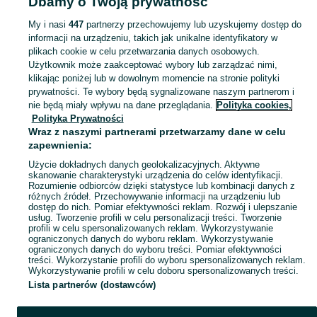
Dbamy o Twoją prywatność
Śląskie
Polska - Żywiec
My i nasi
447
partnerzy przechowujemy lub uzyskujemy dostęp do
informacji na urządzeniu, takich jak unikalne identyfikatory w
KATEGORIA
plikach cookie w celu przetwarzania danych osobowych.
Użytkownik może zaakceptować wybory lub zarządzać nimi,
Skorzystaj z największego serwisu ogłoszeniowego - Żywiec i okolice! - kupuj lub sprzedawaj jeszcze wygodniej w kategorii Polska!
Zobacz Więc
klikając poniżej lub w dowolnym momencie na stronie polityki
prywatności. Te wybory będą sygnalizowane naszym partnerom i
nie będą miały wpływu na dane przeglądania.
Polityka cookies,
Mapa kategorii
Polityka Prywatności
Mapa miejscowości
Wraz z naszymi partnerami przetwarzamy dane w celu
zapewnienia:
Mapa ministron
Użycie dokładnych danych geolokalizacyjnych. Aktywne
Popularne wyszukiwania
skanowanie charakterystyki urządzenia do celów identyfikacji.
Rozumienie odbiorców dzięki statystyce lub kombinacji danych z
różnych źródeł. Przechowywanie informacji na urządzeniu lub
dostęp do nich. Pomiar efektywności reklam. Rozwój i ulepszanie
usług. Tworzenie profili w celu personalizacji treści. Tworzenie
profili w celu spersonalizowanych reklam. Wykorzystywanie
ograniczonych danych do wyboru reklam. Wykorzystywanie
ograniczonych danych do wyboru treści. Pomiar efektywności
treści. Wykorzystanie profili do wyboru spersonalizowanych reklam.
Wykorzystywanie profili w celu doboru spersonalizowanych treści.
Lista partnerów (dostawców)