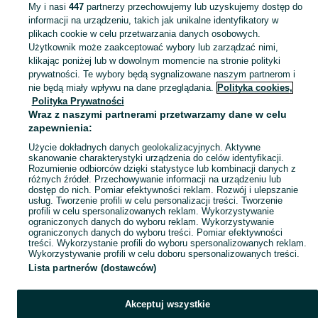
My i nasi
447
partnerzy przechowujemy lub uzyskujemy dostęp do
informacji na urządzeniu, takich jak unikalne identyfikatory w
KATEGORIA
plikach cookie w celu przetwarzania danych osobowych.
Użytkownik może zaakceptować wybory lub zarządzać nimi,
klikając poniżej lub w dowolnym momencie na stronie polityki
Skorzystaj z największego serwisu ogłoszeniowego - Skawina i okolice! - kupuj lub sprzedawaj jeszcze wygodniej w kategorii Pozostałe!
Zobacz Więc
prywatności. Te wybory będą sygnalizowane naszym partnerom i
nie będą miały wpływu na dane przeglądania.
Polityka cookies,
Mapa kategorii
Polityka Prywatności
Mapa miejscowości
Wraz z naszymi partnerami przetwarzamy dane w celu
zapewnienia:
Mapa ministron
Użycie dokładnych danych geolokalizacyjnych. Aktywne
Popularne wyszukiwania
skanowanie charakterystyki urządzenia do celów identyfikacji.
Rozumienie odbiorców dzięki statystyce lub kombinacji danych z
różnych źródeł. Przechowywanie informacji na urządzeniu lub
dostęp do nich. Pomiar efektywności reklam. Rozwój i ulepszanie
usług. Tworzenie profili w celu personalizacji treści. Tworzenie
profili w celu spersonalizowanych reklam. Wykorzystywanie
ograniczonych danych do wyboru reklam. Wykorzystywanie
ograniczonych danych do wyboru treści. Pomiar efektywności
treści. Wykorzystanie profili do wyboru spersonalizowanych reklam.
Wykorzystywanie profili w celu doboru spersonalizowanych treści.
Lista partnerów (dostawców)
Akceptuj wszystkie