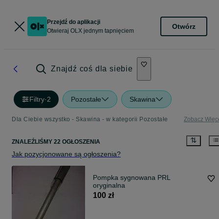
Przejdź do aplikacji
Otwórz
Otwieraj OLX jednym tapnięciem
Znajdź coś dla siebie
Filtry
·
2
Pozostałe
Skawina
Dla Ciebie wszystko - Skawina - w kategorii Pozostałe
Zobacz Więc
ZNALEŹLIŚMY 22 OGŁOSZENIA
Jak pozycjonowane są ogłoszenia?
Pompka sygnowana PRL
oryginalna
100 zł