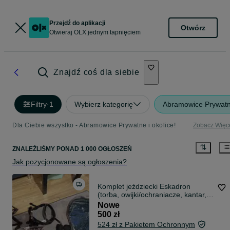
Przejdź do aplikacji
Otwórz
Otwieraj OLX jednym tapnięciem
Znajdź coś dla siebie
Filtry
·
1
Wybierz kategorię
Abramowice Prywat
Dla Ciebie wszystko - Abramowice Prywatne i okolice!
Zobacz Więc
ZNALEŹLIŚMY
PONAD
1 000 OGŁOSZEŃ
Jak pozycjonowane są ogłoszenia?
Komplet jeździecki Eskadron
(torba, owijki/ochraniacze, kantar,
ogłowie) - STAN NOWY!
Nowe
500 zł
524 zł z Pakietem Ochronnym