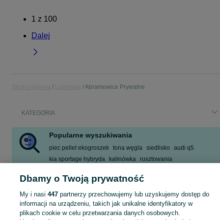
1
z
100
Dalej
Strona główna
Lubelskie
Abramowice Prywatne
KATEGORIA
Popularne wyszukiwania
piec pellet ekogroszek
tona węgla
siedlisko
audi q5
kia sportage hybryda
kalinówka
rusztowania
sprężarka kompresor
Dbamy o Twoją prywatność
Zobacz Więcej
My i nasi
447
partnerzy przechowujemy lub uzyskujemy dostęp do
informacji na urządzeniu, takich jak unikalne identyfikatory w
Skorzystaj z największego serwisu ogłoszeniowego - Abramowice Prywatne i okolice! Kupuj to, czego pragniesz i sprzedawaj to, czego już nie potrzebujesz!
Zobacz Więc
plikach cookie w celu przetwarzania danych osobowych.