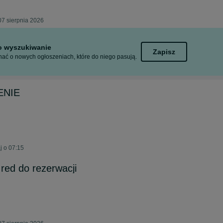
7 sierpnia 2026
to wyszukiwanie
Zapisz
ać o nowych ogłoszeniach, które do niego pasują.
ENIE
j o 07:15
 red do rezerwacji