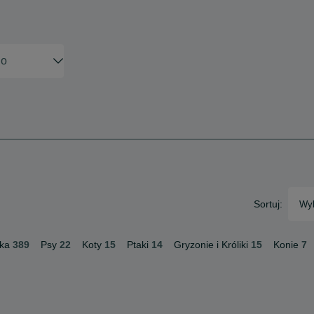
Sortuj:
Wyb
ka
389
Psy
22
Koty
15
Ptaki
14
Gryzonie i Króliki
15
Konie
7