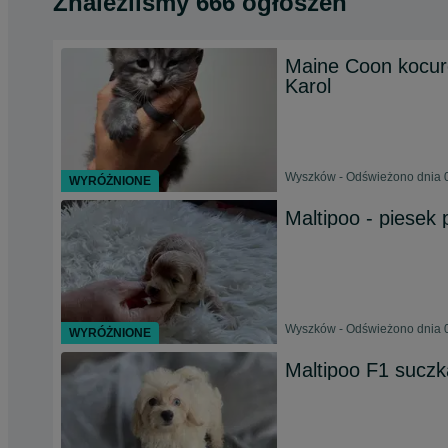
Znaleźliśmy 666 ogłoszeń
Maine Coon kocure
Karol
Wyszków - Odświeżono dnia 0
WYRÓŻNIONE
Maltipoo - piesek 
Wyszków - Odświeżono dnia 0
WYRÓŻNIONE
Maltipoo F1 suczk