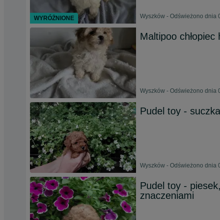
Wyszków - Odświeżono dnia 0
WYRÓŻNIONE
Maltipoo chłopiec
Wyszków - Odświeżono dnia 0
Pudel toy - suczka
Wyszków - Odświeżono dnia 0
Pudel toy - piesek
znaczeniami