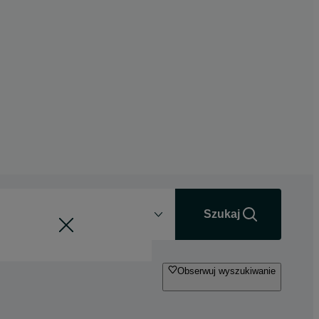
Odległość
+0 km
Szukaj
Obserwuj wyszukiwanie