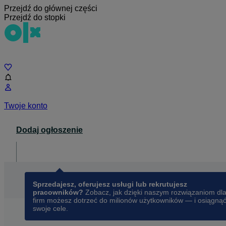
Przejdź do głównej części
Przejdź do stopki
Czat
Twoje konto
Dodaj ogłoszenie
Dla biznesu
opens in a new tab
Sprzedajesz, oferujesz usługi lub rekrutujesz
pracowników?
Zobacz, jak dzięki naszym rozwiązaniom dl
firm możesz dotrzeć do milionów użytkowników — i osiągną
swoje cele.