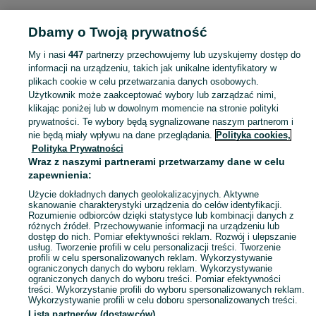
ZDROWIE I URODA
Dbamy o Twoją prywatność
My i nasi
447
partnerzy przechowujemy lub uzyskujemy dostęp do
KATEGORIA
informacji na urządzeniu, takich jak unikalne identyfikatory w
plikach cookie w celu przetwarzania danych osobowych.
Użytkownik może zaakceptować wybory lub zarządzać nimi,
Zobacz Więc
Sprzedaż produktów zdrowia i urody Wyszków ▶️ Kosmetyki, perfumy, sprzęt medyczny ✅ Nowe i używane w najlepszych cenach ☝ Znajdź ogłoszenia na OLX.pl!
klikając poniżej lub w dowolnym momencie na stronie polityki
prywatności. Te wybory będą sygnalizowane naszym partnerom i
nie będą miały wpływu na dane przeglądania.
Polityka cookies,
Mapa kategorii
Polityka Prywatności
Mapa miejscowości
Wraz z naszymi partnerami przetwarzamy dane w celu
zapewnienia:
Mapa ministron
Użycie dokładnych danych geolokalizacyjnych. Aktywne
Popularne wyszukiwania
skanowanie charakterystyki urządzenia do celów identyfikacji.
Rozumienie odbiorców dzięki statystyce lub kombinacji danych z
różnych źródeł. Przechowywanie informacji na urządzeniu lub
dostęp do nich. Pomiar efektywności reklam. Rozwój i ulepszanie
usług. Tworzenie profili w celu personalizacji treści. Tworzenie
profili w celu spersonalizowanych reklam. Wykorzystywanie
ograniczonych danych do wyboru reklam. Wykorzystywanie
ograniczonych danych do wyboru treści. Pomiar efektywności
treści. Wykorzystanie profili do wyboru spersonalizowanych reklam.
Wykorzystywanie profili w celu doboru spersonalizowanych treści.
Lista partnerów (dostawców)