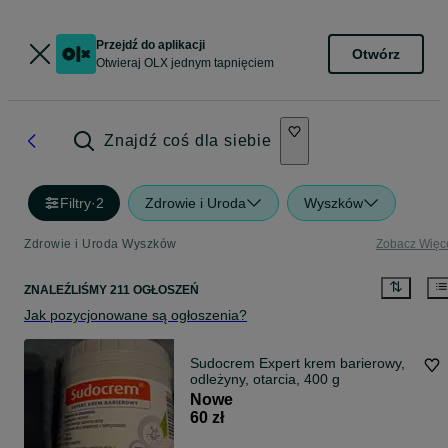
Przejdź do aplikacji
Otwórz
Otwieraj OLX jednym tapnięciem
Znajdź coś dla siebie
Filtry
·
2
Zdrowie i Uroda
Wyszków
Zdrowie i Uroda Wyszków
Zobacz Więc
ZNALEŹLIŚMY 211 OGŁOSZEŃ
Jak pozycjonowane są ogłoszenia?
Sudocrem Expert krem barierowy,
odleżyny, otarcia, 400 g
Nowe
60 zł