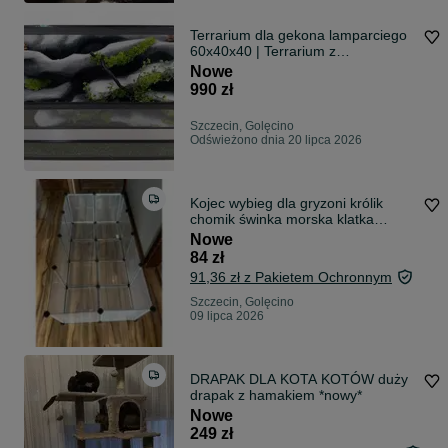
Terrarium dla gekona lamparciego
60x40x40 | Terrarium z
wyposażeniem | Gekon Lamparci |
Nowe
Wąż zbożowy | Pyton Królewski |
990 zł
TW21K, AquaWaves
Szczecin, Golęcino
Odświeżono dnia 20 lipca 2026
Kojec wybieg dla gryzoni królik
chomik świnka morska klatka
NOWA MOCNA
Nowe
84 zł
91,36 zł z Pakietem Ochronnym
Szczecin, Golęcino
09 lipca 2026
DRAPAK DLA KOTA KOTÓW duży
drapak z hamakiem *nowy*
Nowe
249 zł