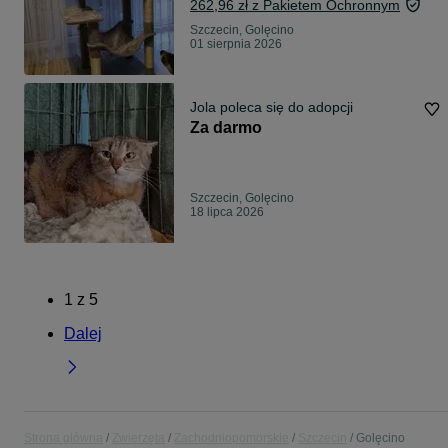
262,96 zł z Pakietem Ochronnym
Szczecin, Golęcino
01 sierpnia 2026
Jola poleca się do adopcji
Za darmo
Szczecin, Golęcino
18 lipca 2026
1
z
5
Dalej
Strona główna
Zwierzęta
Zachodniopomorskie
Szczecin
Golęcino