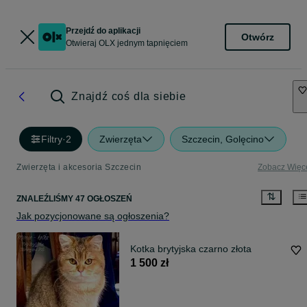
Przejdź do aplikacji
Otwórz
Otwieraj OLX jednym tapnięciem
Znajdź coś dla siebie
Filtry
·
2
Zwierzęta
Szczecin, Golęcino
Zwierzęta i akcesoria Szczecin
Zobacz Więc
ZNALEŹLIŚMY 47 OGŁOSZEŃ
Jak pozycjonowane są ogłoszenia?
Kotka brytyjska czarno złota
1 500 zł