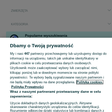
ZWIERZĘTA
KATEGORIA
Popularne wyszukiwania
psy do adopcji
świnka morska mloda
chihuahua
rottweiler
Dbamy o Twoją prywatność
szpic miniaturowy
buldog
pies
gekon
My i nasi
447
partnerzy przechowujemy lub uzyskujemy dostęp do
Zobacz Więcej
informacji na urządzeniu, takich jak unikalne identyfikatory w
plikach cookie w celu przetwarzania danych osobowych.
Użytkownik może zaakceptować wybory lub zarządzać nimi,
Zobacz Więc
Szukasz zwierzaka lub czegoś dla niego? ▶️ Przeglądaj kategorię Zwierzęta na OLX Szczecin i znajdź to, czego potrzebujesz w atrakcyjnych cenach!
klikając poniżej lub w dowolnym momencie na stronie polityki
prywatności. Te wybory będą sygnalizowane naszym partnerom i
Mapa kategorii
nie będą miały wpływu na dane przeglądania.
Polityka cookies,
Polityka Prywatności
Mapa miejscowości
Wraz z naszymi partnerami przetwarzamy dane w celu
Mapa ministron
zapewnienia:
Popularne wyszukiwania
Użycie dokładnych danych geolokalizacyjnych. Aktywne
skanowanie charakterystyki urządzenia do celów identyfikacji.
Rozumienie odbiorców dzięki statystyce lub kombinacji danych z