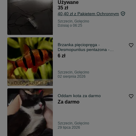
Używane
35 zł
40,40 zł z Pakietem Ochronnym
Szczecin, Golęcino
Dzisiaj o 06:25
Brzanka pięciopręga -
Desmopuntius pentazona -
dowozimy, wysyłamy
6 zł
Szczecin, Golęcino
02 sierpnia 2026
Oddam kota za darmo
Za darmo
Szczecin, Golęcino
29 lipca 2026