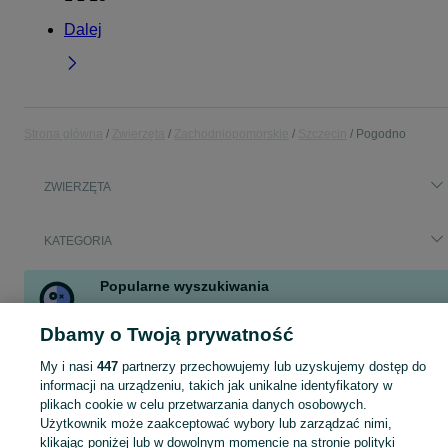
Dalej
Strona główna
Zwierzęta
Zachodniopomorskie
Szczecin
Pogodno
ZWIERZĘTA
KATEGORIA
Popularne wyszukiwania
papugi
kot brytyjski
gady
korektor
gekon orzęsiony
Dbamy o Twoją prywatność
jaszczurki
gekon tygrysi
chihuahua
My i nasi
447
partnerzy przechowujemy lub uzyskujemy dostęp do
Zobacz Więcej
informacji na urządzeniu, takich jak unikalne identyfikatory w
plikach cookie w celu przetwarzania danych osobowych.
Zobacz Więc
Szukasz zwierzaka lub czegoś dla niego? ▶️ Przeglądaj kategorię Zwierzęta na OLX Szczecin i znajdź to, czego potrzebujesz w atrakcyjnych cenach!
Użytkownik może zaakceptować wybory lub zarządzać nimi,
klikając poniżej lub w dowolnym momencie na stronie polityki