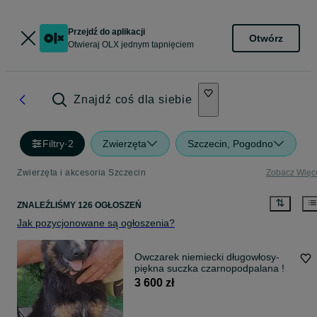
Przejdź do aplikacji
Otwórz
Otwieraj OLX jednym tapnięciem
Znajdź coś dla siebie
Filtry
·
2
Zwierzęta
Szczecin, Pogodno
Zwierzęta i akcesoria Szczecin
Zobacz Więc
ZNALEŹLIŚMY 126 OGŁOSZEŃ
Jak pozycjonowane są ogłoszenia?
Owczarek niemiecki długowłosy-
piękna suczka czarnopodpalana !
3 600 zł