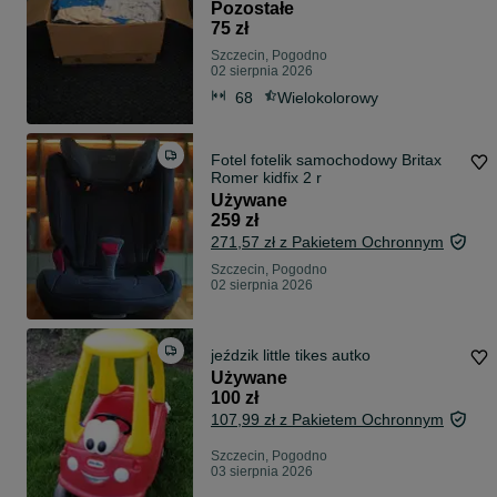
rozmiar 68-74 Jak Nowe
Pozostałe
75 zł
Szczecin, Pogodno
02 sierpnia 2026
68
Wielokolorowy
Fotel fotelik samochodowy Britax
Romer kidfix 2 r
Używane
259 zł
271,57 zł z Pakietem Ochronnym
Szczecin, Pogodno
02 sierpnia 2026
jeździk little tikes autko
Używane
100 zł
107,99 zł z Pakietem Ochronnym
Szczecin, Pogodno
03 sierpnia 2026