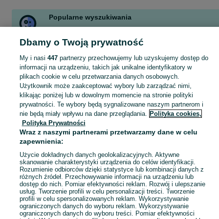
Popularne wyszukiwania
gokart
rowerek
kojec dla dziecka
rower
straszny dwór
Dbamy o Twoją prywatność
kojec
łóżeczko 120x60
wanienka
Zobacz Więcej
My i nasi
447
partnerzy przechowujemy lub uzyskujemy dostęp do
informacji na urządzeniu, takich jak unikalne identyfikatory w
plikach cookie w celu przetwarzania danych osobowych.
Zakupy dla Twojej pociechy mogą być dziecinnie proste! Znajdź to, czego potrzebujesz w kategorii Dla Dzieci na OLX - Szczecin i okolice!
Zobacz Więc
Użytkownik może zaakceptować wybory lub zarządzać nimi,
klikając poniżej lub w dowolnym momencie na stronie polityki
prywatności. Te wybory będą sygnalizowane naszym partnerom i
Mapa kategorii
nie będą miały wpływu na dane przeglądania.
Polityka cookies,
Mapa miejscowości
Polityka Prywatności
Mapa ministron
Wraz z naszymi partnerami przetwarzamy dane w celu
zapewnienia:
Popularne wyszukiwania
Użycie dokładnych danych geolokalizacyjnych. Aktywne
skanowanie charakterystyki urządzenia do celów identyfikacji.
Rozumienie odbiorców dzięki statystyce lub kombinacji danych z
różnych źródeł. Przechowywanie informacji na urządzeniu lub
dostęp do nich. Pomiar efektywności reklam. Rozwój i ulepszanie
usług. Tworzenie profili w celu personalizacji treści. Tworzenie
profili w celu spersonalizowanych reklam. Wykorzystywanie
ograniczonych danych do wyboru reklam. Wykorzystywanie
ograniczonych danych do wyboru treści. Pomiar efektywności