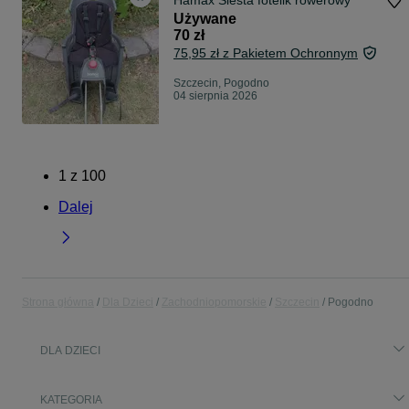
Hamax Siesta fotelik rowerowy
Używane
70 zł
75,95 zł z Pakietem Ochronnym
Szczecin, Pogodno
04 sierpnia 2026
1
z
100
Dalej
Strona główna
Dla Dzieci
Zachodniopomorskie
Szczecin
Pogodno
DLA DZIECI
KATEGORIA