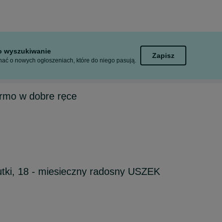
to wyszukiwanie
Zapisz
ać o nowych ogłoszeniach, które do niego pasują.
rmo w dobre ręce
utki, 18 - miesieczny radosny USZEK