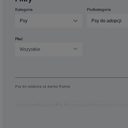
Kategoria
Podkategoria
Psy
Psy do adopcji
Płeć
Wszystkie
Psy do oddania za darmo Rumia
Strona główna
Zwierzęta
Psy
Psy do adopcji
Psy do adopcji - Pomor