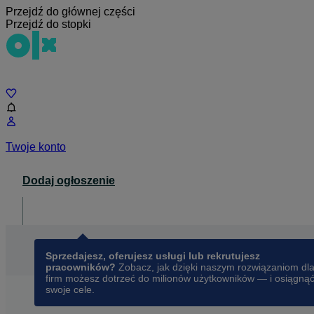
Przejdź do głównej części
Przejdź do stopki
Czat
Twoje konto
Dodaj ogłoszenie
Dla biznesu
opens in a new tab
Sprzedajesz, oferujesz usługi lub rekrutujesz
pracowników?
Zobacz, jak dzięki naszym rozwiązaniom dl
firm możesz dotrzeć do milionów użytkowników — i osiągną
swoje cele.