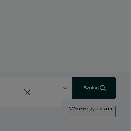
Odległość
+0 km
Szukaj
Obserwuj wyszukiwanie