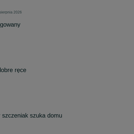
sierpnia 2026
egowany
obre ręce
y szczeniak szuka domu