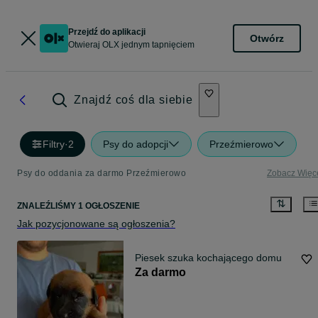
Przejdź do aplikacji
Otwórz
Otwieraj OLX jednym tapnięciem
Znajdź coś dla siebie
Filtry
·
2
Psy do adopcji
Przeźmierowo
Psy do oddania za darmo Przeźmierowo
Zobacz Więc
ZNALEŹLIŚMY 1 OGŁOSZENIE
Jak pozycjonowane są ogłoszenia?
Piesek szuka kochającego domu
Za darmo