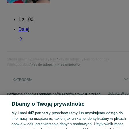
1
z
100
Dalej
Strona główna
Zwierzęta
Psy
Psy do adopcji
Psy do adopcji -
Wielkopolskie
Psy do adopcji - Przeźmierowo
KATEGORIA
Zobacz Więc
Bezpłatna adopcja i oddanie psów Przeźmierowo ▶️ Szczenięta i dorosłe psy rasowe oraz mieszańce ☝ Sprawdź aktualne oferty i znajdź przyjaciela na OLX.pl!
Dbamy o Twoją prywatność
Mapa kategorii
My i nasi
447
partnerzy przechowujemy lub uzyskujemy dostęp do
Mapa miejscowości
informacji na urządzeniu, takich jak unikalne identyfikatory w plikach
cookie w celu przetwarzania danych osobowych. Użytkownik może
Mapa ministron