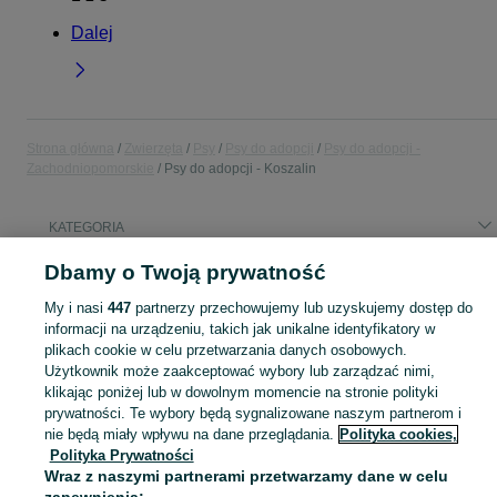
Dalej
Strona główna
Zwierzęta
Psy
Psy do adopcji
Psy do adopcji -
Zachodniopomorskie
Psy do adopcji - Koszalin
KATEGORIA
Dbamy o Twoją prywatność
Popularne wyszukiwania
szczeniaki
pies
My i nasi
447
partnerzy przechowujemy lub uzyskujemy dostęp do
informacji na urządzeniu, takich jak unikalne identyfikatory w
plikach cookie w celu przetwarzania danych osobowych.
Zobacz Więc
Użytkownik może zaakceptować wybory lub zarządzać nimi,
Bezpłatna adopcja i oddanie psów Koszalin ▶️ Szczenięta i dorosłe psy rasowe oraz mieszańce ☝ Sprawdź aktualne oferty i znajdź przyjaciela na OLX.pl!
klikając poniżej lub w dowolnym momencie na stronie polityki
prywatności. Te wybory będą sygnalizowane naszym partnerom i
Mapa kategorii
nie będą miały wpływu na dane przeglądania.
Polityka cookies,
Polityka Prywatności
Mapa miejscowości
Wraz z naszymi partnerami przetwarzamy dane w celu
Mapa ministron