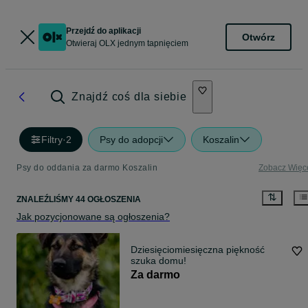
Przejdź do aplikacji
Otwórz
Otwieraj OLX jednym tapnięciem
Znajdź coś dla siebie
Filtry
·
2
Psy do adopcji
Koszalin
Psy do oddania za darmo Koszalin
Zobacz Więc
ZNALEŹLIŚMY 44 OGŁOSZENIA
Jak pozycjonowane są ogłoszenia?
Dziesięciomiesięczna piękność
szuka domu!
Za darmo