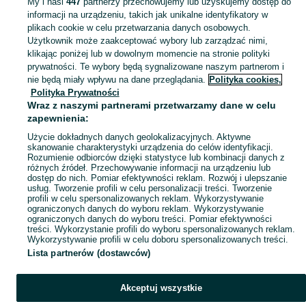
KATEGORIA
My i nasi
447
partnerzy przechowujemy lub uzyskujemy dostęp do
informacji na urządzeniu, takich jak unikalne identyfikatory w
plikach cookie w celu przetwarzania danych osobowych.
Zobacz Więc
Sprzedaż towarów dla relaksu, twórczości i nauki Koszalin ▶️ Nowe i używane instrumenty, książki, filmy i inne ✌ Kupuj i sprzedawaj na OLX.pl!
Użytkownik może zaakceptować wybory lub zarządzać nimi,
klikając poniżej lub w dowolnym momencie na stronie polityki
prywatności. Te wybory będą sygnalizowane naszym partnerom i
Mapa kategorii
nie będą miały wpływu na dane przeglądania.
Polityka cookies,
Mapa miejscowości
Polityka Prywatności
Wraz z naszymi partnerami przetwarzamy dane w celu
Mapa ministron
zapewnienia:
Popularne wyszukiwania
Użycie dokładnych danych geolokalizacyjnych. Aktywne
skanowanie charakterystyki urządzenia do celów identyfikacji.
Rozumienie odbiorców dzięki statystyce lub kombinacji danych z
różnych źródeł. Przechowywanie informacji na urządzeniu lub
dostęp do nich. Pomiar efektywności reklam. Rozwój i ulepszanie
usług. Tworzenie profili w celu personalizacji treści. Tworzenie
profili w celu spersonalizowanych reklam. Wykorzystywanie
ograniczonych danych do wyboru reklam. Wykorzystywanie
ograniczonych danych do wyboru treści. Pomiar efektywności
treści. Wykorzystanie profili do wyboru spersonalizowanych reklam.
Wykorzystywanie profili w celu doboru spersonalizowanych treści.
Lista partnerów (dostawców)
Akceptuj wszystkie