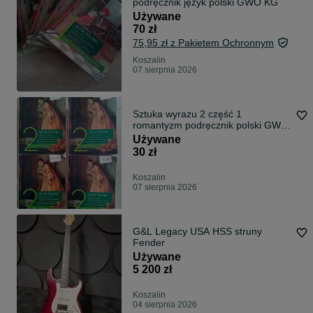
podręcznik język polski GWO KG
Używane
70 zł
75,95 zł z Pakietem Ochronnym
Koszalin
07 sierpnia 2026
Sztuka wyrazu 2 część 1
romantyzm podręcznik polski GWO
KG
Używane
30 zł
Koszalin
07 sierpnia 2026
G&L Legacy USA HSS struny
Fender
Używane
5 200 zł
Koszalin
04 sierpnia 2026