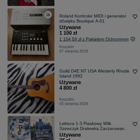
Roland Kontroler MIDI i generator
dźwięku Boutique A-01
Używane
1 100 zł
1 154,59 zł z Pakietem Ochronnym
Koszalin
07 sierpnia 2026
Guild D4E NT USA Westerly Rhode
Island 1992
Używane
4 800 zł
Koszalin
05 sierpnia 2026
Lektura 1-3 Piaskowy Wilk
Dostawa gratis
Szewczyk Dratewka Zaczarowana
Zagroda
Używane