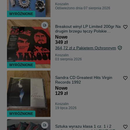
Koszalin
Odświeżono dnia 07 sierpnia 2026
WYRÓŻNIONE
Breakout winyl LP Limited 200gr Na
drugim brzegu tęczy Polskie
Nagrania
Nowe
349 zł
364,72 zł z Pakietem Ochronnym
Koszalin
03 sierpnia 2026
WYRÓŻNIONE
Sandra CD Greatest Hits Virgin
Records 1992
Nowe
129 zł
Koszalin
19 lipca 2026
WYRÓŻNIONE
Sztuka wyrazu klasa 1 cz. 1 i 2