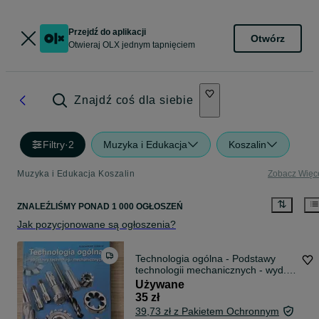
Przejdź do aplikacji
Otwórz
Otwieraj OLX jednym tapnięciem
Znajdź coś dla siebie
Filtry
·
2
Muzyka i Edukacja
Koszalin
Muzyka i Edukacja Koszalin
Zobacz Więc
ZNALEŹLIŚMY
PONAD
1 000 OGŁOSZEŃ
Jak pozycjonowane są ogłoszenia?
Technologia ogólna - Podstawy
technologii mechanicznych - wyd.
WSiP
Używane
35 zł
39,73 zł z Pakietem Ochronnym