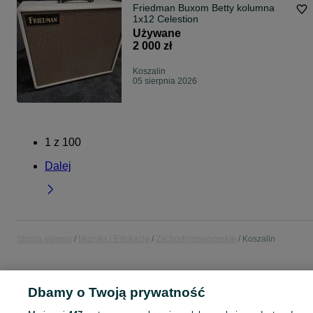
Friedman Buxom Betty kolumna
1x12 Celestion
Używane
2 000 zł
Koszalin
05 sierpnia 2026
1
z
100
Dalej
Strona główna
Muzyka i Edukacja
Zachodniopomorskie
Koszalin
MUZYKA I EDUKACJA
Dbamy o Twoją prywatność