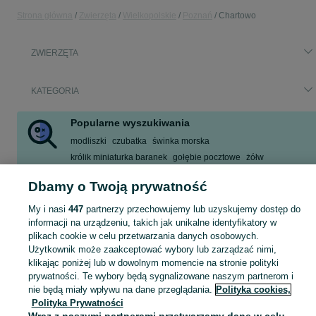
Strona główna
Zwierzęta
Wielkopolskie
Poznań
Chartowo
ZWIERZĘTA
KATEGORIA
Popularne wyszukiwania
modliszki
czubatka
świnka morska
królik miniaturka baranek
gołębie pocztowe
żółw
owczarek niemiecki
ślimaki turbo
Dbamy o Twoją prywatność
Zobacz Więcej
My i nasi
447
partnerzy przechowujemy lub uzyskujemy dostęp do
informacji na urządzeniu, takich jak unikalne identyfikatory w
Zobacz Więc
Szukasz zwierzaka lub czegoś dla niego? ▶️ Przeglądaj kategorię Zwierzęta na OLX Poznań i znajdź to, czego potrzebujesz w atrakcyjnych cenach!
plikach cookie w celu przetwarzania danych osobowych.
Użytkownik może zaakceptować wybory lub zarządzać nimi,
klikając poniżej lub w dowolnym momencie na stronie polityki
Mapa kategorii
prywatności. Te wybory będą sygnalizowane naszym partnerom i
Mapa miejscowości
nie będą miały wpływu na dane przeglądania.
Polityka cookies,
Polityka Prywatności
Mapa ministron