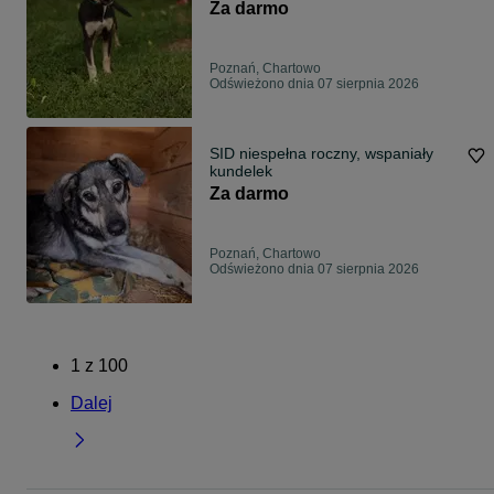
ziemi
Za darmo
Poznań, Chartowo
Odświeżono dnia 07 sierpnia 2026
SID niespełna roczny, wspaniały
kundelek
Za darmo
Poznań, Chartowo
Odświeżono dnia 07 sierpnia 2026
1
z
100
Dalej