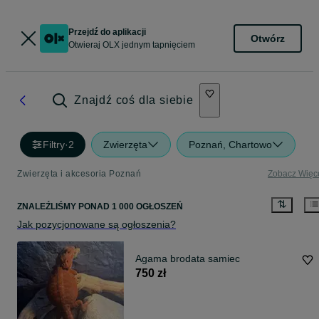
Przejdź do aplikacji
Otwórz
Otwieraj OLX jednym tapnięciem
Znajdź coś dla siebie
Filtry
·
2
Zwierzęta
Poznań, Chartowo
Zwierzęta i akcesoria Poznań
Zobacz Więc
ZNALEŹLIŚMY
PONAD
1 000 OGŁOSZEŃ
Jak pozycjonowane są ogłoszenia?
Agama brodata samiec
750 zł