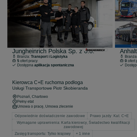
Jungheinrich Polska Sp. z o.o.
Anhal
Branża:
Transport i Logistyka
Branża
5
ofert pracy
0
ofert 
Dostępna
aplikacja spontaniczna
Dostę
Kierowca C+E ruchoma podłoga
Usługi Transportowe Piotr Skobieranda
Poznań
, Chartowo
Pełny etat
Umowa o pracę, Umowa zlecenie
Odpowiednie doświadczenie zawodowe
Prawo jazdy: Kat. C+E
Wymagane uprawnienia: Karta kierowcy, Świadectwo kwalifikacji
zawodowej
Zasięg transportu: Tylko krajowy
+ 1 inne