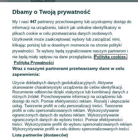
Zobacz Więcej
Dbamy o Twoją prywatność
Poznań to stolica
województwa wielkopolskiego
i piąte największe miasto w k
Zobacz Więc
My i nasi
447
partnerzy przechowujemy lub uzyskujemy dostęp do
Przegląd poznańskiego rynku pracy
informacji na urządzeniu, takich jak unikalne identyfikatory w
Mapa kategorii
plikach cookie w celu przetwarzania danych osobowych.
Poznań ma ponad 540 tys. mieszkańców,
a stopa bezrobocia w mieście wyn
Mapa miejscowości
Użytkownik może zaakceptować wybory lub zarządzać nimi,
Najwięcej miejsc pracy w Poznaniu zapewnia przemysł (to ponad 21% całej str
klikając poniżej lub w dowolnym momencie na stronie polityki
Mapa ministron
prywatności. Te wybory będą sygnalizowane naszym partnerom i
administrator stron internetowych,
Popularne wyszukiwania
kierowca autobusu,
nie będą miały wpływu na dane przeglądania.
Polityka cookies,
lekarz (wszystkie specjalizacje),
Polityka Prywatności
nauczyciel
,
Wraz z naszymi partnerami przetwarzamy dane w celu
pielęgniarka i położna,
administrator baz danych,
zapewnienia:
programista.
Użycie dokładnych danych geolokalizacyjnych. Aktywne
Tak niski poziom bezrobocia sprawia jednocześnie, że w Poznaniu nie wystę
skanowanie charakterystyki urządzenia do celów identyfikacji.
Rozumienie odbiorców dzięki statystyce lub kombinacji danych z
Wynagrodzenia w Poznaniu – kto ile zarabia?
różnych źródeł. Przechowywanie informacji na urządzeniu lub
dostęp do nich. Pomiar efektywności reklam. Rozwój i ulepszanie
Przeciętne miesięczne
wynagrodzenie brutto w Poznaniu wynosi około 8450
usług. Tworzenie profili w celu personalizacji treści. Tworzenie
profili w celu spersonalizowanych reklam. Wykorzystywanie
sektorze technologicznym – informacja i komunikacja,
ograniczonych danych do wyboru reklam. Wykorzystywanie
sektorze finansowym – ubezpieczenia i nieruchomości,
ograniczonych danych do wyboru treści. Pomiar efektywności
zakładach przemysłowych,
treści. Wykorzystanie profili do wyboru spersonalizowanych reklam.
administracji publicznej.
Wykorzystywanie profili w celu doboru spersonalizowanych treści.
Najniższe płace w Poznaniu otrzymują z kolei pracownicy związani z turystyką
Lista partnerów (dostawców)