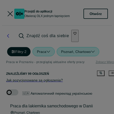
Przejdź do aplikacji
Otwórz
Otwieraj OLX jednym tapnięciem
Znajdź coś dla siebie
Filtry
·
2
Praca
Poznań, Chartowo
Praca w Poznaniu - przeglądaj aktualne oferty pracy
Zobacz Więc
ZNALEŹLIŚMY 99 OGŁOSZEŃ
Jak pozycjonowane są ogłoszenia?
🇺🇦 Автоматичний переклад українською
Praca dla lakiernika samochodowego w Danii
Poznań
, Chartowo