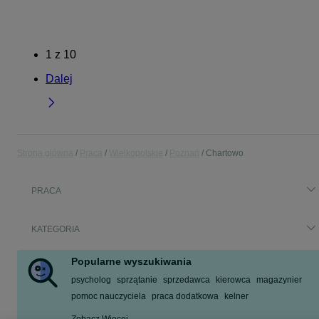
1
z
10
Dalej
Strona główna
Praca
Wielkopolskie
Poznań
Chartowo
PRACA
KATEGORIA
Popularne wyszukiwania
psycholog
sprzątanie
sprzedawca
kierowca
magazynier
pomoc nauczyciela
praca dodatkowa
kelner