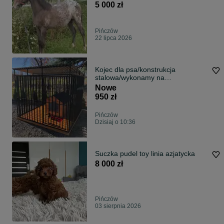
5 000 zł
Pińczów
22 lipca 2026
Kojec dla psa/konstrukcja
stalowa/wykonamy na
wymiar_OKAZJA!
Nowe
950 zł
Pińczów
Dzisiaj o 10:36
Suczka pudel toy linia azjatycka
8 000 zł
Pińczów
03 sierpnia 2026