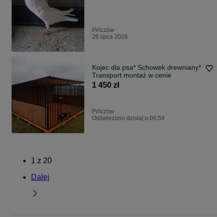
Pińczów
26 lipca 2026
Kojec dla psa* Schowek drewniany*
Transport montaż w cenie
1 450 zł
Pińczów
Odświeżono dzisiaj o 06:59
1
z
20
Dalej