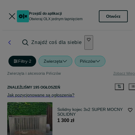
Przejdź do aplikacji
Otwórz
Otwieraj OLX jednym tapnięciem
Znajdź coś dla siebie
Filtry
·
2
Zwierzęta
Pińczów
Zwierzęta i akcesoria Pińczów
Zobacz Więc
ZNALEŹLIŚMY 195 OGŁOSZEŃ
Jak pozycjonowane są ogłoszenia?
Solidny kojec 3x2 SUPER MOCNY
SOLIDNY
1 300 zł