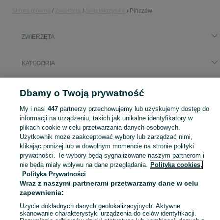
Strona główna
Zwierzęta
Świętokrzyskie
Pińczów
ZWIERZĘTA
KATEGORIA
Popularne wyszukiwania
Dbamy o Twoją prywatność
koń
lotos
My i nasi
447
partnerzy przechowujemy lub uzyskujemy dostęp do
informacji na urządzeniu, takich jak unikalne identyfikatory w
Zobacz Więc
plikach cookie w celu przetwarzania danych osobowych.
Szukasz zwierzaka lub czegoś dla niego? ▶️ Przeglądaj kategorię Zwierzęta na OLX Pińczów i znajdź to, czego potrzebujesz w atrakcyjnych cenach!
Użytkownik może zaakceptować wybory lub zarządzać nimi,
klikając poniżej lub w dowolnym momencie na stronie polityki
Mapa kategorii
prywatności. Te wybory będą sygnalizowane naszym partnerom i
nie będą miały wpływu na dane przeglądania.
Polityka cookies,
Mapa miejscowości
Polityka Prywatności
Mapa ministron
Wraz z naszymi partnerami przetwarzamy dane w celu
Popularne wyszukiwania
zapewnienia:
Użycie dokładnych danych geolokalizacyjnych. Aktywne
skanowanie charakterystyki urządzenia do celów identyfikacji.