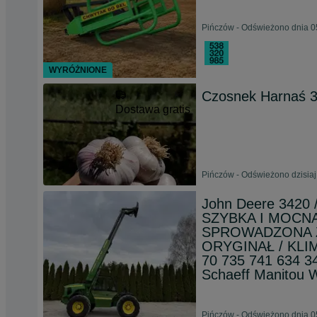
Pińczów - Odświeżono dnia 0
WYRÓŻNIONE
Czosnek Harnaś 3
Dostawa gratis
Pińczów - Odświeżono dzisiaj
John Deere 342
SZYBKA I MOCNA 
SPROWADZONA Z
ORYGINAŁ / KLIMA
70 735 741 634 3
Schaeff Manitou
Pińczów - Odświeżono dnia 0