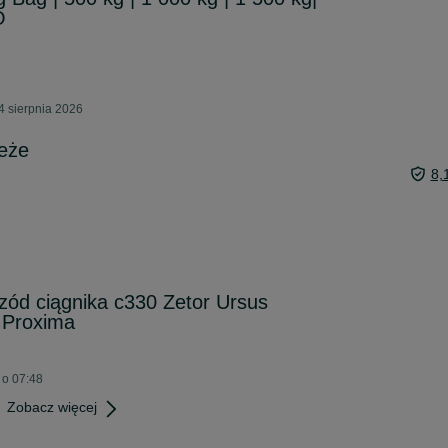
O
4 sierpnia 2026
ieże
8,
zód ciągnika c330 Zetor Ursus
 Proxima
 o 07:48
Zobacz więcej