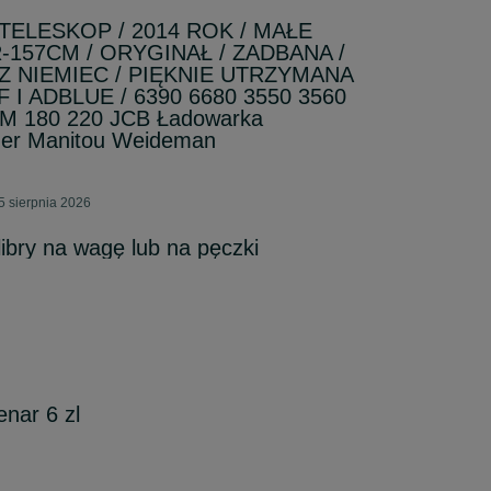
/ TELESKOP / 2014 ROK / MAŁE
157CM / ORYGINAŁ / ZADBANA /
 NIEMIEC / PIĘKNIE UTRZYMANA
F I ADBLUE / 6390 6680 3550 3560
TM 180 220 JCB Ładowarka
mer Manitou Weideman
5 sierpnia 2026
ibry na wagę lub na pęczki
enar 6 zl