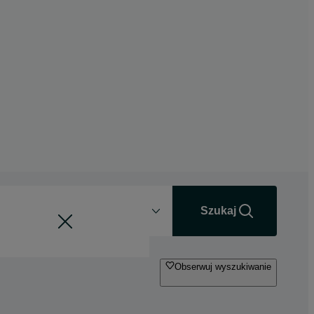
Odległość
+0 km
Szukaj
Obserwuj wyszukiwanie