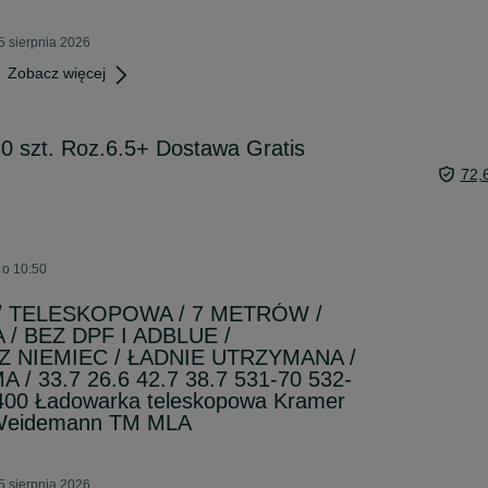
5 sierpnia 2026
Zobacz więcej
0 szt. Roz.6.5+ Dostawa Gratis
72,
 o 10:50
0 / TELESKOPOWA / 7 METRÓW /
/ BEZ DPF I ADBLUE /
 NIEMIEC / ŁADNIE UTRZYMANA /
 / 33.7 26.6 42.7 38.7 531-70 532-
400 Ładowarka teleskopowa Kramer
 Weidemann TM MLA
5 sierpnia 2026