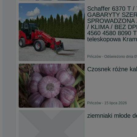
Schaffer 6370 T 
GABARYTY SZER-
SPROWADZONA Z
/ KLIMA / BEZ DP
4560 4580 8090 
teleskopowa Kra
Pińczów - Odświeżono dnia 0
Czosnek różne kal
Pińczów - 15 lipca 2026
ziemniaki młode d