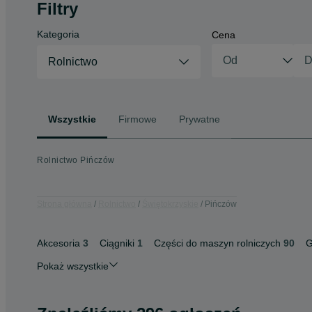
Filtry
Kategoria
Cena
Rolnictwo
Wszystkie
Firmowe
Prywatne
Rolnictwo Pińczów
Strona główna
Rolnictwo
Świętokrzyskie
Pińczów
Akcesoria
3
Ciągniki
1
Części do maszyn rolniczych
90
G
Pokaż wszystkie