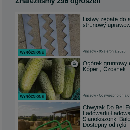
Znaleźliśmy 296 ogłoszeń
Listwy zębate do
strunowy uprawo
Pińczów - 05 sierpnia 2026
WYRÓŻNIONE
Ogórek gruntowy e
Koper , Czosnek
Pińczów - Odświeżono dnia 0
WYRÓŻNIONE
Chwytak Do Bel E
Ładowarki Ładowa
Sianokiszonki Bal
Dostępny od ręki