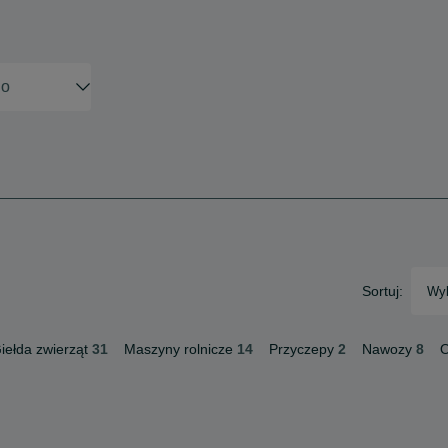
Sortuj:
Wyb
iełda zwierząt
31
Maszyny rolnicze
14
Przyczepy
2
Nawozy
8
O