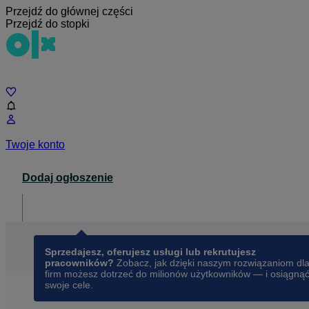
Przejdź do głównej części
Przejdź do stopki
Czat
Twoje konto
Dodaj ogłoszenie
Dla biznesu
opens in a new tab
Sprzedajesz, oferujesz usługi lub rekrutujesz
pracowników?
Zobacz, jak dzięki naszym rozwiązaniom dl
firm możesz dotrzeć do milionów użytkowników — i osiągną
swoje cele.