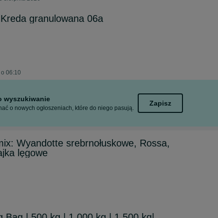
. Kreda granulowana 06a
 o 06:10
to wyszukiwanie
Zapisz
ać o nowych ogłoszeniach, które do niego pasują.
mix: Wyandotte srebrnołuskowe, Rossa,
ajka lęgowe
 Bag | 500 kg | 1 000 kg | 1 500 kg|