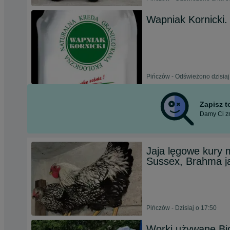
Wapniak Kornicki
Pińczów - Odświeżono dzisiaj
Zapisz 
Damy Ci zn
Jaja lęgowe kury 
Sussex, Brahma j
Pińczów - Dzisiaj o 17:50
Worki używane Big