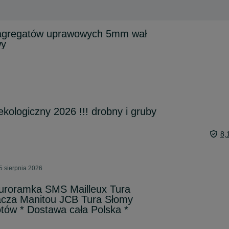
 agregatów uprawowych 5mm wał
wy
kologiczny 2026 !!! drobny i gruby
8,
5 sierpnia 2026
uroramka SMS Mailleux Tura
cza Manitou JCB Tura Słomy
otów * Dostawa cała Polska *