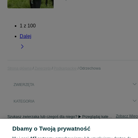
1
z
100
Dalej
Strona główna
Zwierzęta
Podkarpackie
Odrzechowa
ZWIERZĘTA
KATEGORIA
Zobacz Więc
Szukasz zwierzaka lub czegoś dla niego? ▶️ Przeglądaj kategorię Zwierzęta na OLX Odrzechowa i znajdź to, czego potrzebujesz w atrakcyjnych cenach!
Dbamy o Twoją prywatność
Mapa kategorii