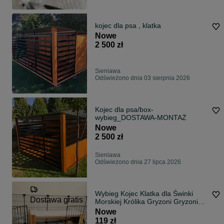
kojec dla psa , klatka
Nowe
2 500 zł
Sieniawa
Odświeżono dnia 03 sierpnia 2026
Kojec dla psa/box-
wybieg_DOSTAWA-MONTAŻ
Nowe
2 500 zł
Sieniawa
Odświeżono dnia 27 lipca 2026
Wybieg Kojec Klatka dla Świnki
Dostawa gratis
Morskiej Królika Gryzoni Gryzonia
NOWY
Nowe
119 zł