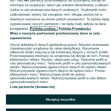
My i nasi
447
partnerzy przechowujemy lub uzyskujemy dostęp do
Mapa miejscowości
informacji na urządzeniu, takich jak unikalne identyfikatory w plikach
Mapa ministron
cookie w celu przetwarzania danych osobowych. Użytkownik może
zaakceptować wybory lub zarządzać nimi, klikając poniżej lub w
Popularne wyszukiwania
dowolnym momencie na stronie polityki prywatności. Te wybory będą
sygnalizowane naszym partnerom i nie będą miały wpływu na dane
przeglądania.
Polityka cookies,
Polityka Prywatności
Wraz z naszymi partnerami przetwarzamy dane w celu
zapewnienia:
Użycie dokładnych danych geolokalizacyjnych. Aktywne skanowanie
charakterystyki urządzenia do celów identyfikacji. Rozumienie
odbiorców dzięki statystyce lub kombinacji danych z różnych źródeł.
Przechowywanie informacji na urządzeniu lub dostęp do nich. Pomiar
efektywności reklam. Rozwój i ulepszanie usług. Tworzenie profili w
celu personalizacji treści. Tworzenie profili w celu spersonalizowanych
reklam. Wykorzystywanie ograniczonych danych do wyboru reklam.
Wykorzystywanie ograniczonych danych do wyboru treści. Pomiar
efektywności treści. Wykorzystanie profili do wyboru
spersonalizowanych reklam. Wykorzystywanie profili w celu doboru
spersonalizowanych treści.
Lista partnerów (dostawców)
Akceptuj wszystkie