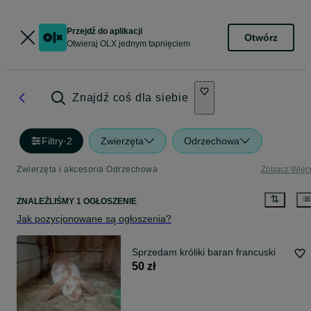
Przejdź do aplikacji
Otwórz
Otwieraj OLX jednym tapnięciem
Znajdź coś dla siebie
Filtry
·
2
Zwierzęta
Odrzechowa
Zwierzęta i akcesoria Odrzechowa
Zobacz Więc
ZNALEŹLIŚMY 1 OGŁOSZENIE
Jak pozycjonowane są ogłoszenia?
Sprzedam króliki baran francuski
50 zł