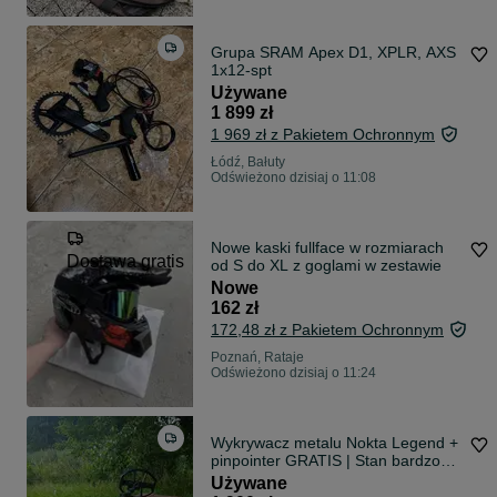
Grupa SRAM Apex D1, XPLR, AXS
1x12-spt
Używane
1 899 zł
1 969 zł z Pakietem Ochronnym
Łódź, Bałuty
Odświeżono dzisiaj o 11:08
Nowe kaski fullface w rozmiarach
Dostawa gratis
od S do XL z goglami w zestawie
Nowe
162 zł
172,48 zł z Pakietem Ochronnym
Poznań, Rataje
Odświeżono dzisiaj o 11:24
Wykrywacz metalu Nokta Legend +
pinpointer GRATIS | Stan bardzo
dobry
Używane