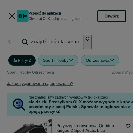
Przejdź do aplikacji
Otwórz
Otwieraj OLX jednym tapnięciem
Znajdź coś dla siebie
Filtry
·
2
Sport i Hobby
Odrzechowa
Sport i Hobby Odrzechowa
Zobacz Więc
Jak pozycjonowane są ogłoszenia?
Nie znaleźliśmy żadnych wyników w tej lokalizacji,
ale dzięki Przesyłkom OLX możesz wygodnie kupo
przedmioty z całej Polski. Sprawdź te ogłoszenia z
opcją przesyłki:
Przyczepka rowerowa Qeridoo
Kidgoo 2 Sport Arctic blue