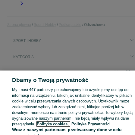
Strona główna
Sport i Hobby
Podkarpackie
Odrzechowa
SPORT I HOBBY
KATEGORIA
Zobacz Więc
Sprzedaż sprzętu sportowego i hobby Odrzechowa ▶️ Szeroki wybór produktów ✅ Nowe i używane w atrakcyjnych cenach ✌ Sprawdź ogłoszenia na OLX.pl!
Dbamy o Twoją prywatność
Mapa kategorii
My i nasi
447
partnerzy przechowujemy lub uzyskujemy dostęp do
informacji na urządzeniu, takich jak unikalne identyfikatory w plikach
Mapa miejscowości
cookie w celu przetwarzania danych osobowych. Użytkownik może
Mapa ministron
zaakceptować wybory lub zarządzać nimi, klikając poniżej lub w
Popularne wyszukiwania
dowolnym momencie na stronie polityki prywatności. Te wybory będą
sygnalizowane naszym partnerom i nie będą miały wpływu na dane
przeglądania.
Polityka cookies,
Polityka Prywatności
Wraz z naszymi partnerami przetwarzamy dane w celu