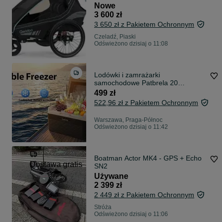
Nowe
3 600 zł
3 650 zł z Pakietem Ochronnym
Czeladź, Piaski
Odświeżono dzisiaj o 11:08
Lodówki i zamrażarki
samochodowe Patbrela 20
12V/24V z kompresorem i
499 zł
sterowaniem przez aplikację,
522,96 zł z Pakietem Ochronnym
kompresorowe lodówki turystyczne
do samochodu,
Warszawa, Praga-Północ
Odświeżono dzisiaj o 11:42
Boatman Actor MK4 - GPS + Echo
Dostawa gratis
SN2
Używane
2 399 zł
2 449 zł z Pakietem Ochronnym
Stróża
Odświeżono dzisiaj o 11:06