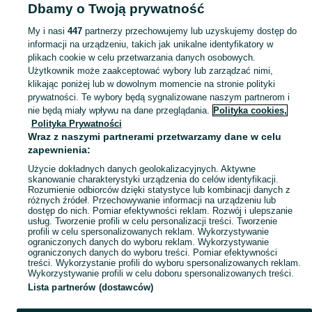
Popularne wyszukiwania
Dbamy o Twoją prywatność
koń
kozy
My i nasi
447
partnerzy przechowujemy lub uzyskujemy dostęp do
informacji na urządzeniu, takich jak unikalne identyfikatory w
plikach cookie w celu przetwarzania danych osobowych.
Zobacz Więc
Szukasz zwierzaka lub czegoś dla niego? ▶️ Przeglądaj kategorię Zwierzęta na OLX Mrągowo i znajdź to, czego potrzebujesz w atrakcyjnych cenach!
Użytkownik może zaakceptować wybory lub zarządzać nimi,
klikając poniżej lub w dowolnym momencie na stronie polityki
prywatności. Te wybory będą sygnalizowane naszym partnerom i
Mapa kategorii
nie będą miały wpływu na dane przeglądania.
Polityka cookies,
Mapa miejscowości
Polityka Prywatności
Wraz z naszymi partnerami przetwarzamy dane w celu
Mapa ministron
zapewnienia:
Popularne wyszukiwania
Użycie dokładnych danych geolokalizacyjnych. Aktywne
skanowanie charakterystyki urządzenia do celów identyfikacji.
Rozumienie odbiorców dzięki statystyce lub kombinacji danych z
różnych źródeł. Przechowywanie informacji na urządzeniu lub
dostęp do nich. Pomiar efektywności reklam. Rozwój i ulepszanie
usług. Tworzenie profili w celu personalizacji treści. Tworzenie
profili w celu spersonalizowanych reklam. Wykorzystywanie
ograniczonych danych do wyboru reklam. Wykorzystywanie
ograniczonych danych do wyboru treści. Pomiar efektywności
treści. Wykorzystanie profili do wyboru spersonalizowanych reklam.
Wykorzystywanie profili w celu doboru spersonalizowanych treści.
Lista partnerów (dostawców)