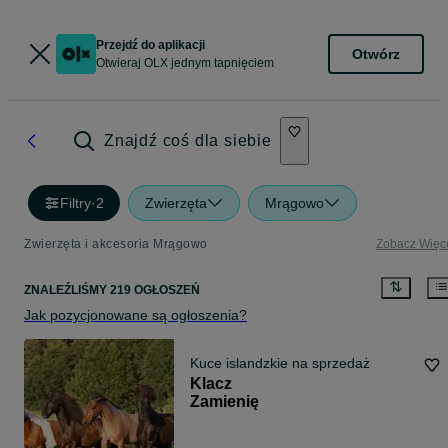
Przejdź do aplikacji
Otwórz
Otwieraj OLX jednym tapnięciem
Znajdź coś dla siebie
Filtry
·
2
Zwierzęta
Mrągowo
Zwierzęta i akcesoria Mrągowo
Zobacz Więc
ZNALEŹLIŚMY 219 OGŁOSZEŃ
Jak pozycjonowane są ogłoszenia?
Kuce islandzkie na sprzedaż
Klacz
Zamienię