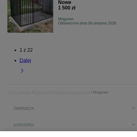
Nowe
1 500 zł
Mrągowo
Odświeżono dnia 09 sierpnia 2026
1
z
22
Dalej
Strona główna
Zwierzęta
Warmińsko-mazurskie
Mrągowo
ZWIERZĘTA
KATEGORIA