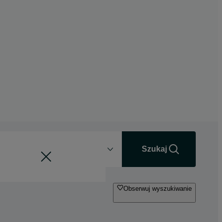
Odległość
+0 km
Szukaj
Obserwuj wyszukiwanie