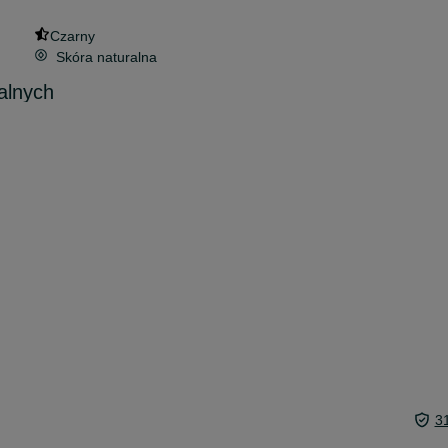
Czarny
Skóra naturalna
alnych
3