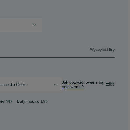
Wyczyść filtry
Jak pozycjonowane są
rane dla Ciebie
ogłoszenia?
kie
447
Buty męskie
155