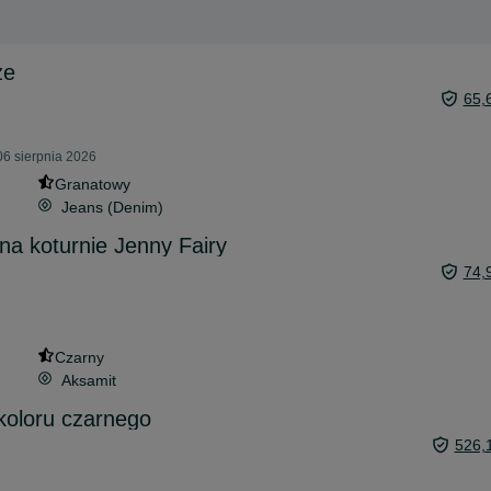
że
65,
6 sierpnia 2026
Granatowy
Jeans (Denim)
na koturnie Jenny Fairy
74,
Czarny
Aksamit
oloru czarnego
526,