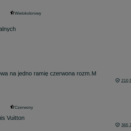
Wielokolorowy
alnych
owa na jedno ramię czerwona rozm.M
210,
Czerwony
is Vuitton
365,