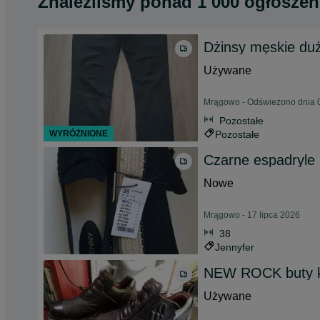
Znaleźliśmy
ponad
1 000 ogłoszeń
Dżinsy męskie du
Używane
Mrągowo - Odświeżono dnia 0
Pozostałe
WYRÓŻNIONE
Pozostałe
Czarne espadryle 
Nowe
Mrągowo - 17 lipca 2026
38
Jennyfer
NEW ROCK buty k
Używane