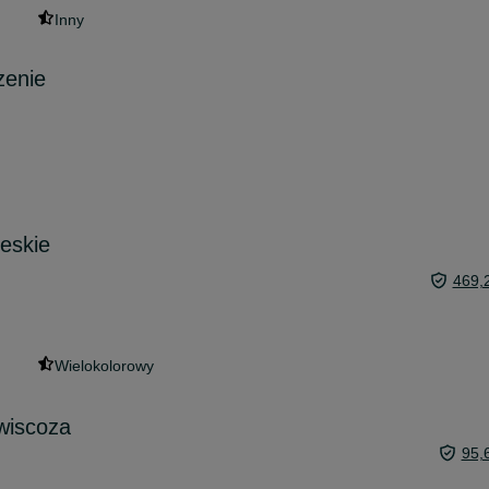
Inny
zenie
eskie
469,
Wielokolorowy
wiscoza
95,