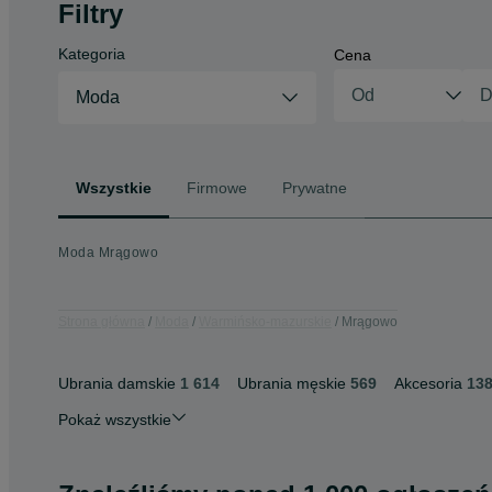
Filtry
Kategoria
Cena
Moda
Wszystkie
Firmowe
Prywatne
Moda Mrągowo
Strona główna
Moda
Warmińsko-mazurskie
Mrągowo
Ubrania damskie
1 614
Ubrania męskie
569
Akcesoria
13
Pokaż wszystkie