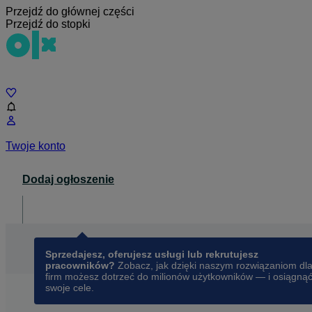
Przejdź do głównej części
Przejdź do stopki
Czat
Twoje konto
Dodaj ogłoszenie
Dla biznesu
opens in a new tab
Sprzedajesz, oferujesz usługi lub rekrutujesz
pracowników?
Zobacz, jak dzięki naszym rozwiązaniom dl
firm możesz dotrzeć do milionów użytkowników — i osiągną
swoje cele.