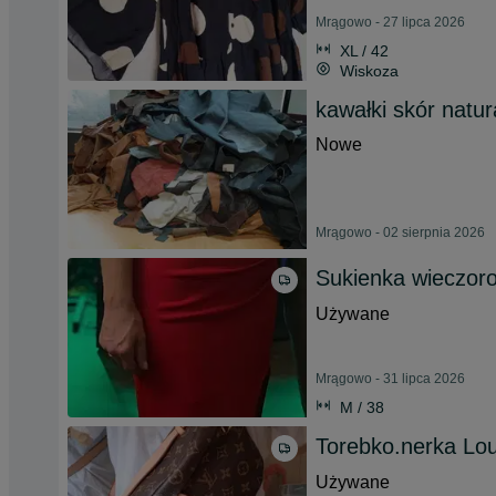
Mrągowo - 27 lipca 2026
XL / 42
Wiskoza
kawałki skór natur
Nowe
Mrągowo - 02 sierpnia 2026
Sukienka wieczor
Używane
Mrągowo - 31 lipca 2026
M / 38
Torebko.nerka Lou
Używane