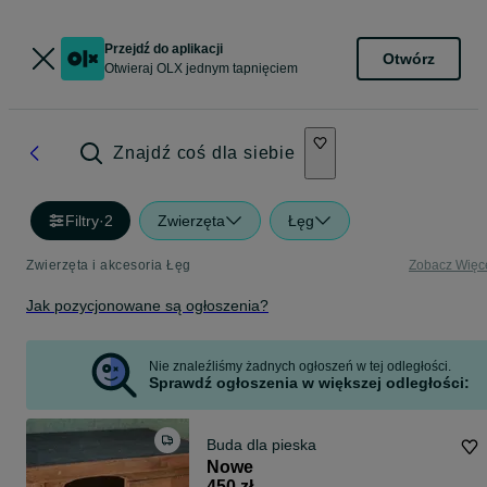
Przejdź do aplikacji
Otwórz
Otwieraj OLX jednym tapnięciem
Znajdź coś dla siebie
Filtry
·
2
Zwierzęta
Łęg
Zwierzęta i akcesoria Łęg
Zobacz Więc
Jak pozycjonowane są ogłoszenia?
Nie znaleźliśmy żadnych ogłoszeń w tej odległości.
Sprawdź ogłoszenia w większej odległości:
Buda dla pieska
Nowe
450 zł