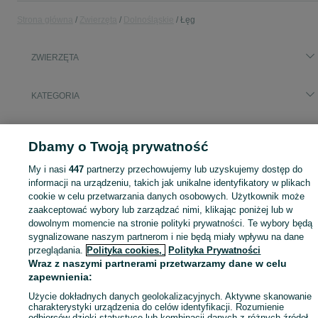
Strona główna
Zwierzęta
Dolnośląskie
Łęg
ZWIERZĘTA
KATEGORIA
Zobacz Więc
Szukasz zwierzaka lub czegoś dla niego? ▶️ Przeglądaj kategorię Zwierzęta na OLX Łęg i znajdź to, czego potrzebujesz w atrakcyjnych cenach!
Dbamy o Twoją prywatność
Mapa kategorii
My i nasi
447
partnerzy przechowujemy lub uzyskujemy dostęp do
informacji na urządzeniu, takich jak unikalne identyfikatory w plikach
Mapa miejscowości
cookie w celu przetwarzania danych osobowych. Użytkownik może
Mapa ministron
zaakceptować wybory lub zarządzać nimi, klikając poniżej lub w
dowolnym momencie na stronie polityki prywatności. Te wybory będą
Popularne wyszukiwania
sygnalizowane naszym partnerom i nie będą miały wpływu na dane
przeglądania.
Polityka cookies,
Polityka Prywatności
Wraz z naszymi partnerami przetwarzamy dane w celu
zapewnienia:
Użycie dokładnych danych geolokalizacyjnych. Aktywne skanowanie
charakterystyki urządzenia do celów identyfikacji. Rozumienie
odbiorców dzięki statystyce lub kombinacji danych z różnych źródeł.