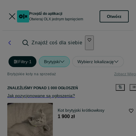
Przejdź do aplikacji
Otwórz
Otwieraj OLX jednym tapnięciem
Znajdź coś dla siebie
Filtry
·
1
Brytyjski
Wybierz lokalizację
Brytyjskie koty na sprzedaż
Zobacz Więc
ZNALEŹLIŚMY
PONAD
1 000 OGŁOSZEŃ
Jak pozycjonowane są ogłoszenia?
Kot brytyjski krótkowłosy
1 900 zł