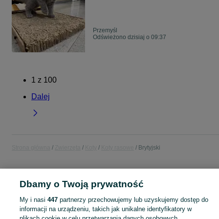
Przemyśl
Odświeżono dzisiaj o 09:37
1
z
100
Dalej
Strona główna
Zwierzęta
Koty
Koty rasowe
Brytyjski
POLSKA
Dbamy o Twoją prywatność
My i nasi
447
partnerzy przechowujemy lub uzyskujemy dostęp do
KATEGORIA
informacji na urządzeniu, takich jak unikalne identyfikatory w
plikach cookie w celu przetwarzania danych osobowych.