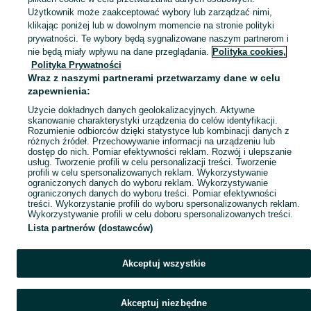
Zobacz Więc
Sprzedaż kotów brytyjskich w Polsce ▶️ Kocięta i dorosłe koty krótkowłose oraz długowłose w atrakcyjnych cenach ☝ Sprawdź ogłoszenia na OLX.pl!
Użytkownik może zaakceptować wybory lub zarządzać nimi,
klikając poniżej lub w dowolnym momencie na stronie polityki
prywatności. Te wybory będą sygnalizowane naszym partnerom i
Mapa kategorii
nie będą miały wpływu na dane przeglądania.
Polityka cookies,
Mapa miejscowości
Polityka Prywatności
Wraz z naszymi partnerami przetwarzamy dane w celu
Mapa ministron
zapewnienia:
Popularne wyszukiwania
Użycie dokładnych danych geolokalizacyjnych. Aktywne
skanowanie charakterystyki urządzenia do celów identyfikacji.
Rozumienie odbiorców dzięki statystyce lub kombinacji danych z
różnych źródeł. Przechowywanie informacji na urządzeniu lub
dostęp do nich. Pomiar efektywności reklam. Rozwój i ulepszanie
usług. Tworzenie profili w celu personalizacji treści. Tworzenie
profili w celu spersonalizowanych reklam. Wykorzystywanie
ograniczonych danych do wyboru reklam. Wykorzystywanie
ograniczonych danych do wyboru treści. Pomiar efektywności
treści. Wykorzystanie profili do wyboru spersonalizowanych reklam.
Wykorzystywanie profili w celu doboru spersonalizowanych treści.
Lista partnerów (dostawców)
Akceptuj wszystkie
Akceptuj niezbędne