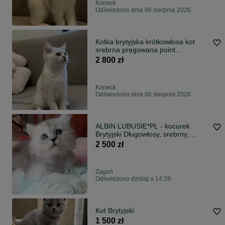
Koneck
Odświeżono dnia 06 sierpnia 2026
Kotka brytyjska krótkowłosa kot
srebrna pręgowana point
colourpoint z rodowodem
2 800 zł
Koneck
Odświeżono dnia 06 sierpnia 2026
ALBIN LUBUSIE*PL - kocurek
Brytyjski Długowłosy, srebrny,
odbiór wrzesień.
2 500 zł
Żagań
Odświeżono dzisiaj o 14:29
Kot Brytyjski
1 500 zł