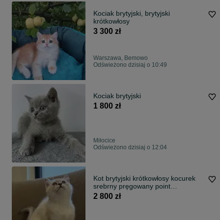
Kociak brytyjski, brytyjski
krótkowłosy
3 300 zł
Warszawa, Bemowo
Odświeżono dzisiaj o 10:49
Kociak brytyjski
1 800 zł
Miłocice
Odświeżono dzisiaj o 12:04
Kot brytyjski krótkowłosy kocurek
srebrny pręgowany point
colourpoint z rodowodem
2 800 zł