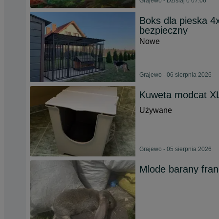
Grajewo - Dzisiaj o 07:06
Boks dla pieska 4
bezpieczny
Nowe
Grajewo - 06 sierpnia 2026
Kuweta modcat X
Używane
Grajewo - 05 sierpnia 2026
Mlode barany fran