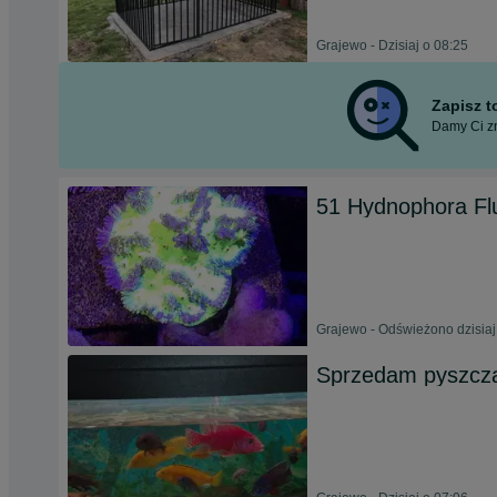
Grajewo - Dzisiaj o 08:25
Zapisz 
Damy Ci zn
51 Hydnophora F
Grajewo - Odświeżono dzisiaj
Sprzedam pyszcza