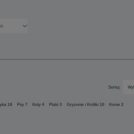
Sortuj:
Wyb
yka
18
Psy
7
Koty
4
Ptaki
3
Gryzonie i Króliki
10
Konie
2