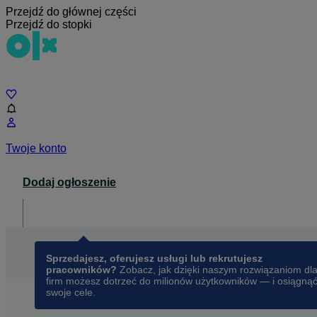
Przejdź do głównej części
Przejdź do stopki
Czat
Twoje konto
Dodaj ogłoszenie
Dla biznesu
opens in a new tab
Sprzedajesz, oferujesz usługi lub rekrutujesz
pracowników?
Zobacz, jak dzięki naszym rozwiązaniom dl
firm możesz dotrzeć do milionów użytkowników — i osiągną
swoje cele.