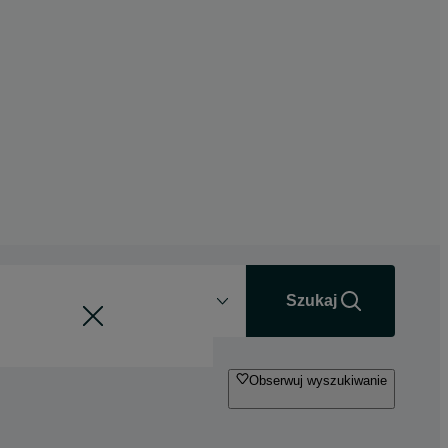
Odległość
+0 km
Szukaj
Obserwuj wyszukiwanie