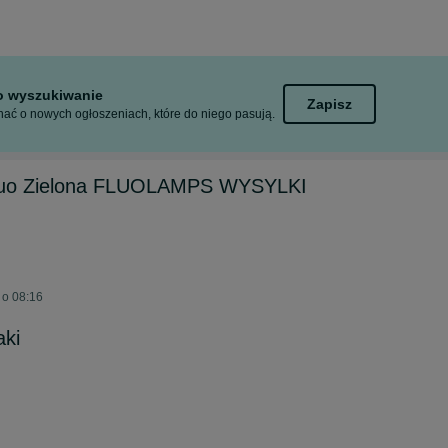
to wyszukiwanie
Zapisz
ać o nowych ogłoszeniach, które do niego pasują.
luo Zielona FLUOLAMPS WYSYLKI
 o 08:16
ki