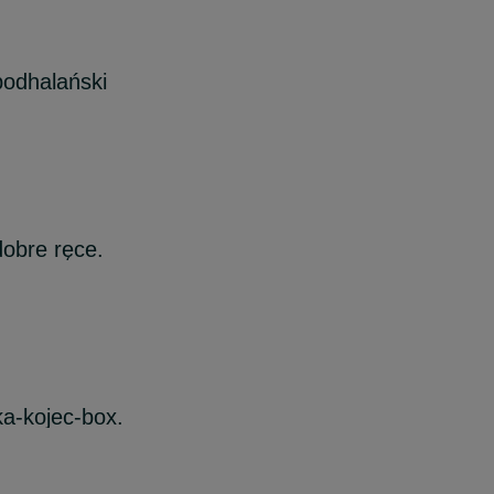
podhalański
obre ręce.
ka-kojec-box.