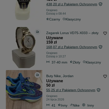
438,20 zł z Pakietem Ochronnym
Grajewo
Dzisiaj o 08:44
Czarny
Klasyczny
Zegarek Lorus VD75-X033 – złoty
Używane
159 zł
168,07 zł z Pakietem Ochronnym
Grajewo
Dzisiaj o 10:27
37-40 mm
Złoty
Klasyczny
Buty Nike, Jordan
Używane
50 zł
55,25 zł z Pakietem Ochronnym
Grajewo
24 lipca 2026
41
Inny
Nike
Inny