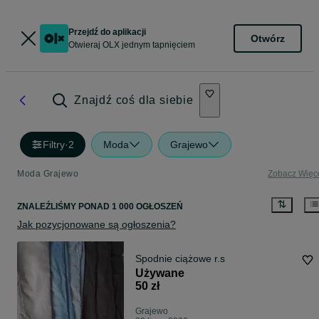
Przejdź do aplikacji
Otwórz
Otwieraj OLX jednym tapnięciem
Znajdź coś dla siebie
Filtry
·
2
Moda
Grajewo
Moda Grajewo
Zobacz Więc
ZNALEŹLIŚMY
PONAD
1 000 OGŁOSZEŃ
Jak pozycjonowane są ogłoszenia?
Spodnie ciążowe r.s
Używane
50 zł
Grajewo