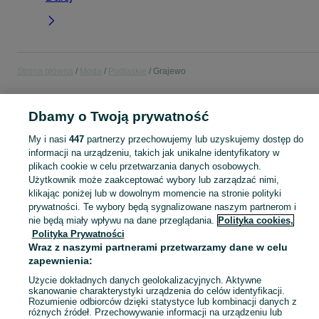
Strona główna
Moda
Podlaskie
Grajewo
MODA
Dbamy o Twoją prywatność
My i nasi
447
partnerzy przechowujemy lub uzyskujemy dostęp do
KATEGORIA
informacji na urządzeniu, takich jak unikalne identyfikatory w
plikach cookie w celu przetwarzania danych osobowych.
Użytkownik może zaakceptować wybory lub zarządzać nimi,
Zobacz Więc
Moda Grajewo ▶️ Odzież, obuwie, torebki, akcesoria i biżuteria ✅ Nowe i używane w atrakcyjnych cenach ✌ Znajdź najlepsze ogłoszenia na OLX.pl!
klikając poniżej lub w dowolnym momencie na stronie polityki
prywatności. Te wybory będą sygnalizowane naszym partnerom i
nie będą miały wpływu na dane przeglądania.
Polityka cookies,
Mapa kategorii
Polityka Prywatności
Mapa miejscowości
Wraz z naszymi partnerami przetwarzamy dane w celu
Mapa ministron
zapewnienia:
Popularne wyszukiwania
Użycie dokładnych danych geolokalizacyjnych. Aktywne
skanowanie charakterystyki urządzenia do celów identyfikacji.
Rozumienie odbiorców dzięki statystyce lub kombinacji danych z
różnych źródeł. Przechowywanie informacji na urządzeniu lub