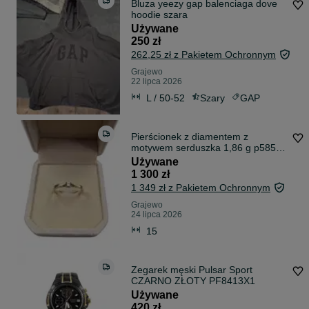
Bluza yeezy gap balenciaga dove
hoodie szara
Używane
250 zł
262,25 zł z Pakietem Ochronnym
Grajewo
22 lipca 2026
L / 50-52
Szary
GAP
Pierścionek z diamentem z
motywem serduszka 1,86 g p585
r15
Używane
1 300 zł
1 349 zł z Pakietem Ochronnym
Grajewo
24 lipca 2026
15
Zegarek męski Pulsar Sport
CZARNO ZŁOTY PF8413X1
Używane
420 zł