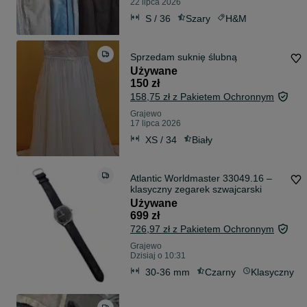
22 lipca 2026
S / 36
Szary
H&M
Sprzedam suknię ślubną
Używane
150 zł
158,75 zł z Pakietem Ochronnym
Grajewo
17 lipca 2026
XS / 34
Biały
Atlantic Worldmaster 33049.16 –
klasyczny zegarek szwajcarski
Używane
699 zł
726,97 zł z Pakietem Ochronnym
Grajewo
Dzisiaj o 10:31
30-36 mm
Czarny
Klasyczny