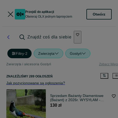
Przejdź do aplikacji
Otwórz
Otwieraj OLX jednym tapnięciem
Znajdź coś dla siebie
Filtry
·
2
Zwierzęta
Gostyń
Zwierzęta i akcesoria Gostyń
Zobacz Więc
ZNALEŹLIŚMY 289 OGŁOSZEŃ
Jak pozycjonowane są ogłoszenia?
Sprzedam Bażanty Diamentowe
(Bażant) z 2026r. WYSYŁAM -
Samce i Samice
130 zł