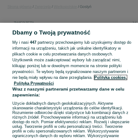
Strona główna
Zwierzęta
Wielkopolskie
Gostyń
ZWIERZĘTA
Dbamy o Twoją prywatność
KATEGORIA
My i nasi
447
partnerzy przechowujemy lub uzyskujemy dostęp do
informacji na urządzeniu, takich jak unikalne identyfikatory w
plikach cookie w celu przetwarzania danych osobowych.
Zobacz Więc
Szukasz zwierzaka lub czegoś dla niego? ▶️ Przeglądaj kategorię Zwierzęta na OLX Gostyń i znajdź to, czego potrzebujesz w atrakcyjnych cenach!
Użytkownik może zaakceptować wybory lub zarządzać nimi,
klikając poniżej lub w dowolnym momencie na stronie polityki
Mapa kategorii
prywatności. Te wybory będą sygnalizowane naszym partnerom i
nie będą miały wpływu na dane przeglądania.
Polityka cookies,
Mapa miejscowości
Polityka Prywatności
Mapa ministron
Wraz z naszymi partnerami przetwarzamy dane w celu
zapewnienia:
Popularne wyszukiwania
Użycie dokładnych danych geolokalizacyjnych. Aktywne
skanowanie charakterystyki urządzenia do celów identyfikacji.
Rozumienie odbiorców dzięki statystyce lub kombinacji danych z
różnych źródeł. Przechowywanie informacji na urządzeniu lub
dostęp do nich. Pomiar efektywności reklam. Rozwój i ulepszanie
usług. Tworzenie profili w celu personalizacji treści. Tworzenie
profili w celu spersonalizowanych reklam. Wykorzystywanie
ograniczonych danych do wyboru reklam. Wykorzystywanie