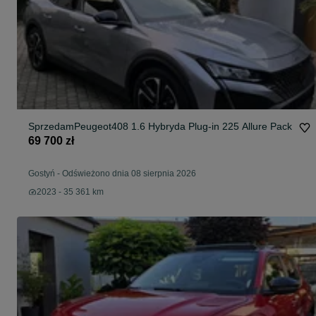
SprzedamPeugeot408 1.6 Hybryda Plug-in 225 Allure Pack
69 700 zł
Gostyń
-
Odświeżono dnia 08 sierpnia 2026
2023 - 35 361 km