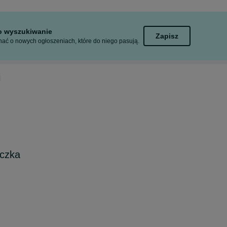
to wyszukiwanie
Zapisz
ać o nowych ogłoszeniach, które do niego pasują.
i
uczka