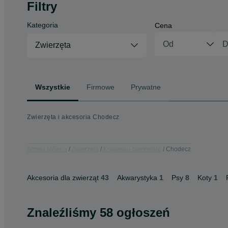
Filtry
Kategoria
Cena
Zwierzęta
Wszystkie
Firmowe
Prywatne
Zwierzęta i akcesoria Chodecz
Strona główna
Zwierzęta
Kujawsko-pomorskie
Chodecz
Akcesoria dla zwierząt
43
Akwarystyka
1
Psy
8
Koty
1
Znaleźliśmy 58 ogłoszeń