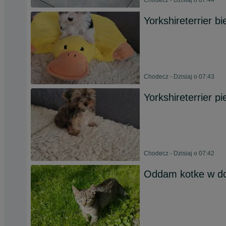
Chodecz - Dzisiaj o 07:44
Yorkshireterrier b
Chodecz - Dzisiaj o 07:43
Yorkshireterrier p
Chodecz - Dzisiaj o 07:42
Oddam kotke w do