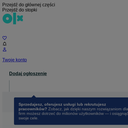
Przejdź do głównej części
Przejdź do stopki
Czat
Twoje konto
Dodaj ogłoszenie
Dla biznesu
opens in a new tab
Sprzedajesz, oferujesz usługi lub rekrutujesz
pracowników?
Zobacz, jak dzięki naszym rozwiązaniom dl
firm możesz dotrzeć do milionów użytkowników — i osiągną
swoje cele.