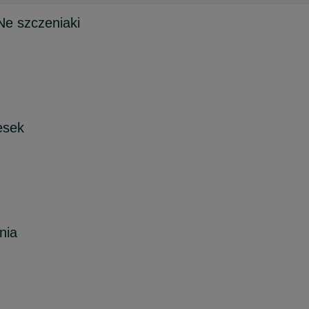
szczeniaki
iesek
nia