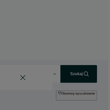
Odległość
+0 km
Szukaj
Obserwuj wyszukiwanie