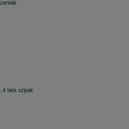
czeniak
i
 4 lata szpak