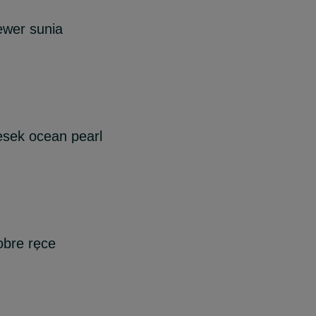
iewer sunia
iesek ocean pearl
bre ręce