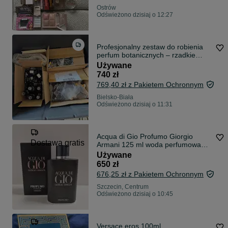
Ostrów
Odświeżono dzisiaj o 12:27
Profesjonalny zestaw do robienia
perfum botanicznych – rzadkie
olejki, waga, butelki
Używane
740 zł
769,40 zł z Pakietem Ochronnym
Bielsko-Biała
Odświeżono dzisiaj o 11:31
Acqua di Gio Profumo Giorgio
Dostawa gratis
Armani 125 ml woda perfumowana
oryginalne unikat
Używane
650 zł
676,25 zł z Pakietem Ochronnym
Szczecin, Centrum
Odświeżono dzisiaj o 10:45
Versace eros 100ml