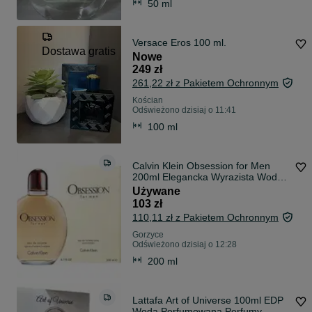
50 ml
Versace Eros 100 ml.
Dostawa gratis
Nowe
249 zł
261,22 zł z Pakietem Ochronnym
Kościan
Odświeżono dzisiaj o 11:41
100 ml
Calvin Klein Obsession for Men
200ml Elegancka Wyrazista Woda
Toaletowa
Używane
103 zł
110,11 zł z Pakietem Ochronnym
Gorzyce
Odświeżono dzisiaj o 12:28
200 ml
Lattafa Art of Universe 100ml EDP
Woda Perfumowana Perfumy