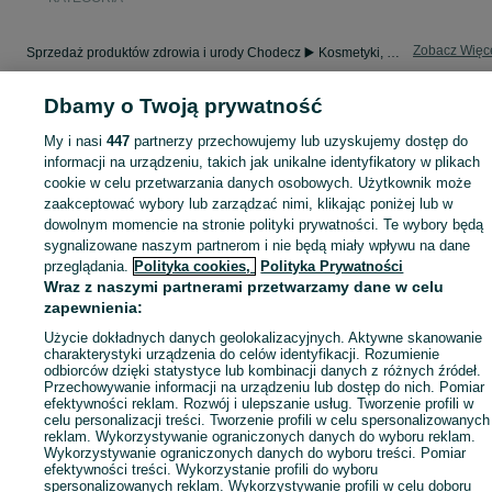
Zobacz Więc
Sprzedaż produktów zdrowia i urody Chodecz ▶️ Kosmetyki, perfumy, sprzęt medyczny ✅ Nowe i używane w najlepszych cenach ☝ Znajdź ogłoszenia na OLX.pl!
Dbamy o Twoją prywatność
Mapa kategorii
Mapa miejscowości
My i nasi
447
partnerzy przechowujemy lub uzyskujemy dostęp do
informacji na urządzeniu, takich jak unikalne identyfikatory w plikach
Mapa ministron
cookie w celu przetwarzania danych osobowych. Użytkownik może
Popularne wyszukiwania
zaakceptować wybory lub zarządzać nimi, klikając poniżej lub w
dowolnym momencie na stronie polityki prywatności. Te wybory będą
sygnalizowane naszym partnerom i nie będą miały wpływu na dane
przeglądania.
Polityka cookies,
Polityka Prywatności
Wraz z naszymi partnerami przetwarzamy dane w celu
zapewnienia:
Użycie dokładnych danych geolokalizacyjnych. Aktywne skanowanie
charakterystyki urządzenia do celów identyfikacji. Rozumienie
odbiorców dzięki statystyce lub kombinacji danych z różnych źródeł.
Przechowywanie informacji na urządzeniu lub dostęp do nich. Pomiar
efektywności reklam. Rozwój i ulepszanie usług. Tworzenie profili w
celu personalizacji treści. Tworzenie profili w celu spersonalizowanych
reklam. Wykorzystywanie ograniczonych danych do wyboru reklam.
Wykorzystywanie ograniczonych danych do wyboru treści. Pomiar
efektywności treści. Wykorzystanie profili do wyboru
spersonalizowanych reklam. Wykorzystywanie profili w celu doboru