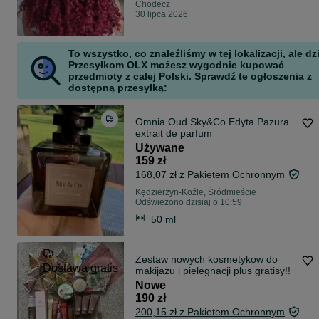
Chodecz
30 lipca 2026
To wszystko, co znaleźliśmy w tej lokalizacji, ale dz
Przesyłkom OLX możesz wygodnie kupować
przedmioty z całej Polski. Sprawdź te ogłoszenia z
dostępną przesyłką:
Omnia Oud Sky&Co Edyta Pazura
extrait de parfum
Używane
159 zł
168,07 zł z Pakietem Ochronnym
Kędzierzyn-Koźle, Śródmieście
Odświeżono dzisiaj o 10:59
50 ml
Zestaw nowych kosmetykow do
Dostawa gratis
makijażu i pielegnacji plus gratisy!!
Nowe
190 zł
200,15 zł z Pakietem Ochronnym