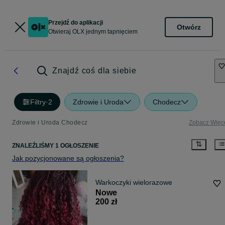
Przejdź do aplikacji
Otwórz
Otwieraj OLX jednym tapnięciem
Znajdź coś dla siebie
Filtry
·
2
Zdrowie i Uroda
Chodecz
Zdrowie i Uroda Chodecz
Zobacz Więc
ZNALEŹLIŚMY 1 OGŁOSZENIE
Jak pozycjonowane są ogłoszenia?
Warkoczyki wielorazowe
Nowe
200 zł