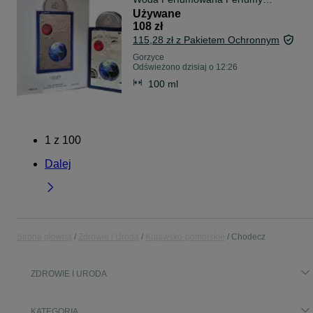
Zapach Unisex
Używane
108 zł
115,28 zł z Pakietem Ochronnym
Gorzyce
Odświeżono dzisiaj o 12:26
100 ml
1
z
100
Dalej
Strona główna
Zdrowie i Uroda
Kujawsko-pomorskie
Chodecz
ZDROWIE I URODA
KATEGORIA