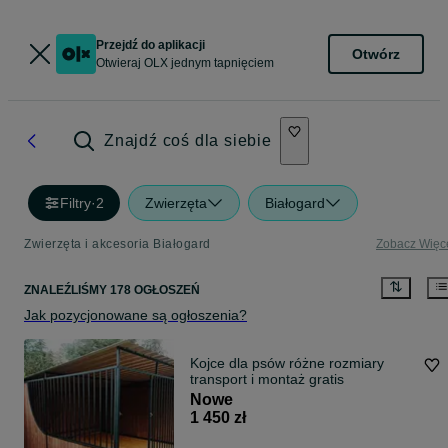
Przejdź do aplikacji
Otwórz
Otwieraj OLX jednym tapnięciem
Znajdź coś dla siebie
Filtry
·
2
Zwierzęta
Białogard
Zwierzęta i akcesoria Białogard
Zobacz Więc
ZNALEŹLIŚMY 178 OGŁOSZEŃ
Jak pozycjonowane są ogłoszenia?
Kojce dla psów różne rozmiary
transport i montaż gratis
Nowe
1 450 zł