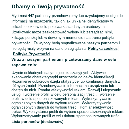
Dbamy o Twoją prywatność
ZWIERZĘTA
My i nasi
447
partnerzy przechowujemy lub uzyskujemy dostęp do
informacji na urządzeniu, takich jak unikalne identyfikatory w
KATEGORIA
plikach cookie w celu przetwarzania danych osobowych.
Użytkownik może zaakceptować wybory lub zarządzać nimi,
Zobacz Więc
Szukasz zwierzaka lub czegoś dla niego? ▶️ Przeglądaj kategorię Zwierzęta na OLX Białogard i znajdź to, czego potrzebujesz w atrakcyjnych cenach!
klikając poniżej lub w dowolnym momencie na stronie polityki
prywatności. Te wybory będą sygnalizowane naszym partnerom i
nie będą miały wpływu na dane przeglądania.
Polityka cookies,
Mapa kategorii
Polityka Prywatności
Mapa miejscowości
Wraz z naszymi partnerami przetwarzamy dane w celu
zapewnienia:
Mapa ministron
Użycie dokładnych danych geolokalizacyjnych. Aktywne
Popularne wyszukiwania
skanowanie charakterystyki urządzenia do celów identyfikacji.
Rozumienie odbiorców dzięki statystyce lub kombinacji danych z
różnych źródeł. Przechowywanie informacji na urządzeniu lub
dostęp do nich. Pomiar efektywności reklam. Rozwój i ulepszanie
usług. Tworzenie profili w celu personalizacji treści. Tworzenie
profili w celu spersonalizowanych reklam. Wykorzystywanie
ograniczonych danych do wyboru reklam. Wykorzystywanie
ograniczonych danych do wyboru treści. Pomiar efektywności
treści. Wykorzystanie profili do wyboru spersonalizowanych reklam.
Wykorzystywanie profili w celu doboru spersonalizowanych treści.
Lista partnerów (dostawców)