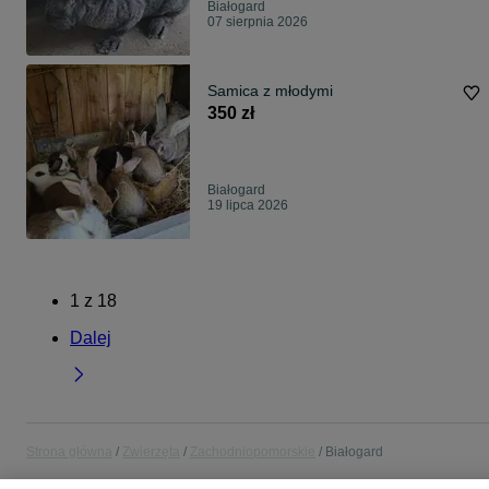
Białogard
07 sierpnia 2026
Samica z młodymi
350 zł
Białogard
19 lipca 2026
1
z
18
Dalej
Strona główna
Zwierzęta
Zachodniopomorskie
Białogard