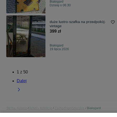
Białogard
Dzisiaj o 06:30
duże lustro-szafka na przedpokój-
vintage
399 zł
Białogard
19 lipca 2026
1
z
50
Dalej
Strona główna
Antyki i Kolekcje
Zachodniopomorskie
Białogard