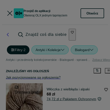
Przejdź do aplikacji
Otwórz
Otwieraj OLX jednym tapnięciem
Znajdź coś dla siebie
Filtry
·
2
Antyki i Kolekcje
Białogard
Antyki i przedmioty kolekcjonerskie - Białogard - sprawdź ogłoszenia w Twojej okolicy
Zobacz Więc
ZNALEŹLIŚMY 495 OGŁOSZEŃ
Jak pozycjonowane są ogłoszenia?
Włóczka z wielbłąda i alpaki
Dostawa gratis
68 zł
74,72 zł z Pakietem Ochronnym