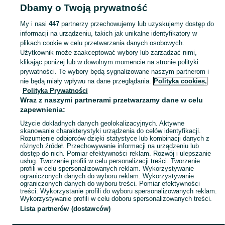
Dbamy o Twoją prywatność
ANTYKI I KOLEKCJE
My i nasi
447
partnerzy przechowujemy lub uzyskujemy dostęp do
informacji na urządzeniu, takich jak unikalne identyfikatory w
KATEGORIA
plikach cookie w celu przetwarzania danych osobowych.
Użytkownik może zaakceptować wybory lub zarządzać nimi,
Antyki i przedmioty kolekcjonerskie na OLX – odkryj wyjątkowe oferty antyków i rzadkich przedmiotów. Sprawdź unikalne kolekcje! Białogard i okolice.
Zobacz Więc
klikając poniżej lub w dowolnym momencie na stronie polityki
prywatności. Te wybory będą sygnalizowane naszym partnerom i
nie będą miały wpływu na dane przeglądania.
Polityka cookies,
Mapa kategorii
Polityka Prywatności
Mapa miejscowości
Wraz z naszymi partnerami przetwarzamy dane w celu
zapewnienia:
Mapa ministron
Użycie dokładnych danych geolokalizacyjnych. Aktywne
Popularne wyszukiwania
skanowanie charakterystyki urządzenia do celów identyfikacji.
Rozumienie odbiorców dzięki statystyce lub kombinacji danych z
różnych źródeł. Przechowywanie informacji na urządzeniu lub
dostęp do nich. Pomiar efektywności reklam. Rozwój i ulepszanie
usług. Tworzenie profili w celu personalizacji treści. Tworzenie
profili w celu spersonalizowanych reklam. Wykorzystywanie
ograniczonych danych do wyboru reklam. Wykorzystywanie
ograniczonych danych do wyboru treści. Pomiar efektywności
treści. Wykorzystanie profili do wyboru spersonalizowanych reklam.
Wykorzystywanie profili w celu doboru spersonalizowanych treści.
Lista partnerów (dostawców)