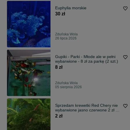
Euphylia morskie
30 zł
Zduńska Wola
26 lipca 2026
Gupiki - Parki - Młode ale w pełni
wybarwione - 8 zł za parkę (2 szt.)
8 zł
Zduńska Wola
05 sierpnia 2026
Sprzedam krewetki Red Chery nie
wybarwione jasno czerwone 2 zł za
1 szt
2 zł