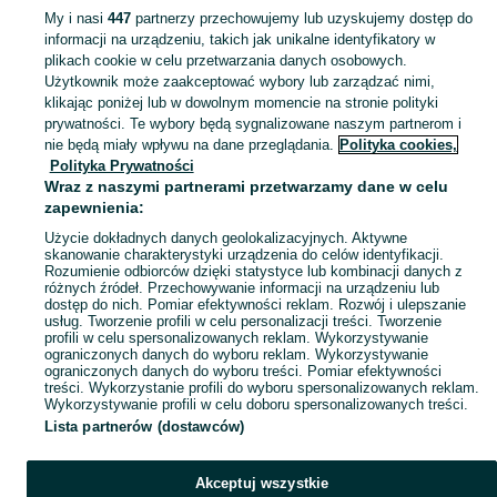
My i nasi
447
partnerzy przechowujemy lub uzyskujemy dostęp do
informacji na urządzeniu, takich jak unikalne identyfikatory w
KATEGORIA
plikach cookie w celu przetwarzania danych osobowych.
Użytkownik może zaakceptować wybory lub zarządzać nimi,
Zobacz Więc
Sprzedaż zwierząt akwariowych Zduńska Wola ▶️ Rybki ozdobne, krewetki i ślimaki itd. ☝ Sprawdź aktualne oferty hodowców w atrakcyjnych cenach na OLX.pl!
klikając poniżej lub w dowolnym momencie na stronie polityki
prywatności. Te wybory będą sygnalizowane naszym partnerom i
nie będą miały wpływu na dane przeglądania.
Polityka cookies,
Mapa kategorii
Polityka Prywatności
Mapa miejscowości
Wraz z naszymi partnerami przetwarzamy dane w celu
zapewnienia:
Mapa ministron
Użycie dokładnych danych geolokalizacyjnych. Aktywne
Popularne wyszukiwania
skanowanie charakterystyki urządzenia do celów identyfikacji.
Rozumienie odbiorców dzięki statystyce lub kombinacji danych z
różnych źródeł. Przechowywanie informacji na urządzeniu lub
dostęp do nich. Pomiar efektywności reklam. Rozwój i ulepszanie
usług. Tworzenie profili w celu personalizacji treści. Tworzenie
profili w celu spersonalizowanych reklam. Wykorzystywanie
ograniczonych danych do wyboru reklam. Wykorzystywanie
ograniczonych danych do wyboru treści. Pomiar efektywności
treści. Wykorzystanie profili do wyboru spersonalizowanych reklam.
Wykorzystywanie profili w celu doboru spersonalizowanych treści.
Lista partnerów (dostawców)
Akceptuj wszystkie