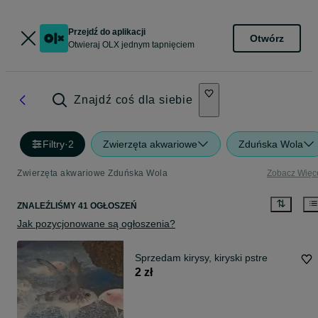
Przejdź do aplikacji
Otwórz
Otwieraj OLX jednym tapnięciem
Znajdź coś dla siebie
Filtry
·
2
Zwierzęta akwariowe
Zduńska Wola
Zwierzęta akwariowe Zduńska Wola
Zobacz Więc
ZNALEŹLIŚMY 41 OGŁOSZEŃ
Jak pozycjonowane są ogłoszenia?
Sprzedam kirysy, kiryski pstre
2 zł