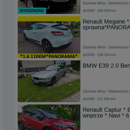
Zduńska Wola - Odświeżono d
WYRÓŻNIONE
2009 - 299 000 km
Renault Megane *
sprawna*PANORAM
Zduńska Wola - Odświeżono dz
2009 - 238 284 km
BMW E39 2.0 Be
Zduńska Wola - Odświeżono dz
1998 - 311 000 km
Renault Captur * 
wnętrze * Navi * 6