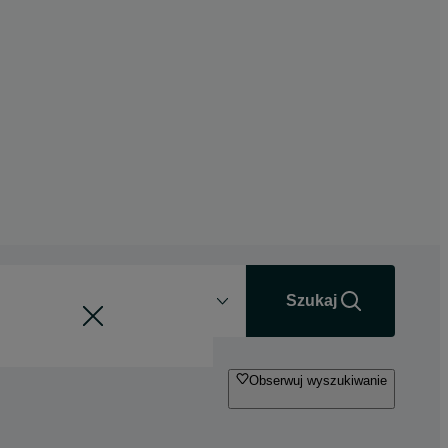
Odległość
+0 km
Szukaj
Obserwuj wyszukiwanie