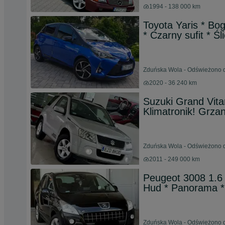
1994 - 138 000 km
Toyota Yaris * Bog
* Czarny sufit * Śl
Zduńska Wola - Odświeżono d
2020 - 36 240 km
Suzuki Grand Vita
Klimatronik! Grza
Zduńska Wola - Odświeżono dz
2011 - 249 000 km
Peugeot 3008 1.6
Hud * Panorama *
Zduńska Wola - Odświeżono d