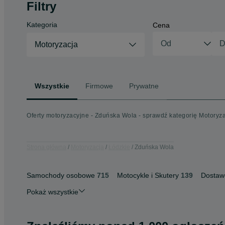
Filtry
Kategoria
Cena
Motoryzacja
Wszystkie
Firmowe
Prywatne
Oferty motoryzacyjne - Zduńska Wola - sprawdź kategorię Motoryz
Strona główna
Motoryzacja
Łódzkie
Zduńska Wola
Samochody osobowe
715
Motocykle i Skutery
139
Dostaw
Pokaż wszystkie