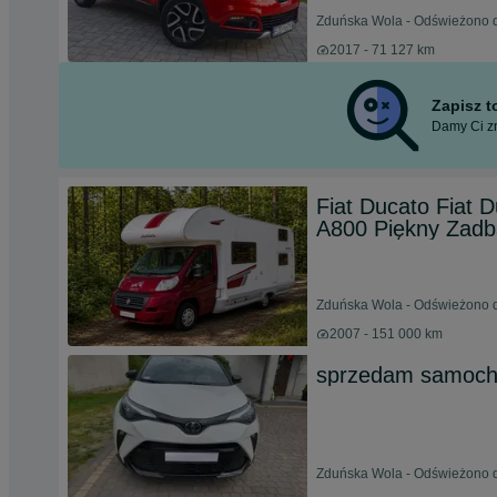
Zduńska Wola - Odświeżono d
2017 - 71 127 km
Zapisz 
Damy Ci zn
Fiat Ducato Fiat
A800 Piękny Zadb
Zduńska Wola - Odświeżono d
2007 - 151 000 km
sprzedam samochó
Zduńska Wola - Odświeżono dz