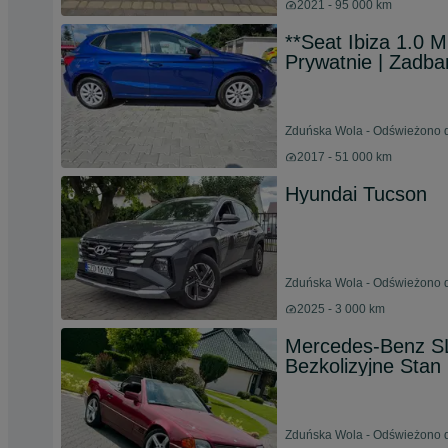
2021 - 95 000 km
**Seat Ibiza 1.0 
Prywatnie | Zadba
Zduńska Wola - Odświeżono dz
2017 - 51 000 km
Hyundai Tucson
Zduńska Wola - Odświeżono dz
2025 - 3 000 km
Mercedes-Benz S
Bezkolizyjne Stan 
Zduńska Wola - Odświeżono dz