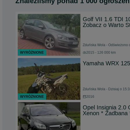
Znaleźliśmy
ponad
1 000 ogłoszeń
Golf VII 1.6 TDI 
Zobacz o Warto St
Zduńska Wola - Odświeżono d
WYRÓŻNIONE
2015 - 126 000 km
Yamaha WRX 125
Zduńska Wola - Dzisiaj o 15:
WYRÓŻNIONE
2016
Opel Insignia 2.0
Xenon * Zadbana 