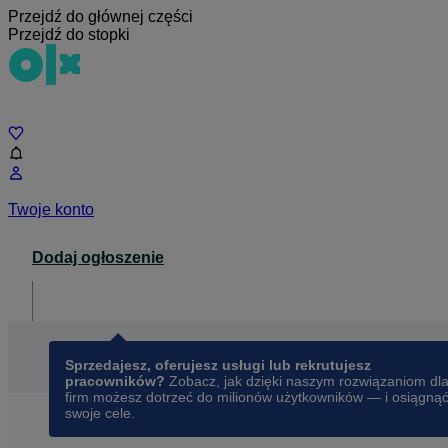
Przejdź do głównej części
Przejdź do stopki
Czat
Twoje konto
Dodaj ogłoszenie
Dla biznesu
opens in a new tab
Sprzedajesz, oferujesz usługi lub rekrutujesz
pracowników?
Zobacz, jak dzięki naszym rozwiązaniom dl
firm możesz dotrzeć do milionów użytkowników — i osiągną
swoje cele.