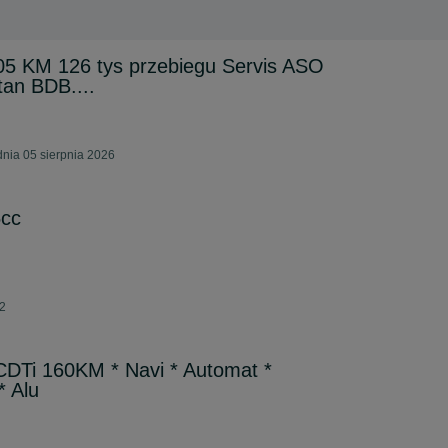
105 KM 126 tys przebiegu Servis ASO
an BDB....
nia 05 sierpnia 2026
cc
32
 CDTi 160KM * Navi * Automat *
* Alu