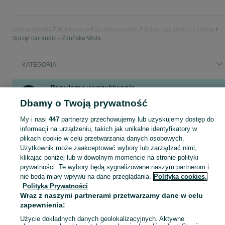
Strona główna
Motoryzacja
Sprzęt car audio
Sprzęt car audio - Łódzkie
Sprzęt car audio - Zduńska Wola
KATEGORIA
Popularne wyszukiwania
stacja multimedialna
Dbamy o Twoją prywatność
My i nasi
447
partnerzy przechowujemy lub uzyskujemy dostęp do
informacji na urządzeniu, takich jak unikalne identyfikatory w
Skorzystaj z największego serwisu ogłoszeniowego - Zduńska Wola i okolice! - kupuj lub sprzedawaj jeszcze wygodniej w kategorii Sprzęt car audio!
Zobacz Więc
plikach cookie w celu przetwarzania danych osobowych.
Użytkownik może zaakceptować wybory lub zarządzać nimi,
Mapa kategorii
klikając poniżej lub w dowolnym momencie na stronie polityki
Mapa miejscowości
prywatności. Te wybory będą sygnalizowane naszym partnerom i
nie będą miały wpływu na dane przeglądania.
Polityka cookies,
Mapa ministron
Polityka Prywatności
Popularne wyszukiwania
Wraz z naszymi partnerami przetwarzamy dane w celu
zapewnienia:
Użycie dokładnych danych geolokalizacyjnych. Aktywne