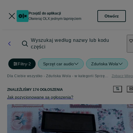
Przejdź do aplikacji
Otwórz
Otwieraj OLX jednym tapnięciem
Wyszukaj według nazwy lub kodu
części
Filtry
·
2
Sprzęt car audio
Zduńska Wola
Dla Ciebie wszystko - Zduńska Wola - w kategorii Sprzęt car audio
Zobacz Więc
ZNALEŹLIŚMY 174 OGŁOSZENIA
Jak pozycjonowane są ogłoszenia?