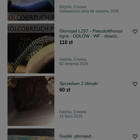
Gdynia, Cisowa
Odświeżono dnia 06 sierpnia 2026
Glonojad L257 - Pseudolithoxus
tigris - ODŁÓW - WF - dowóz,
wysyłka
110 zł
Gdynia, Cisowa
02 sierpnia 2026
Sprzedam 2 ślimaki
60 zł
Gdynia, Cisowa
16 lipca 2026
Gupiki ,glonojad ,