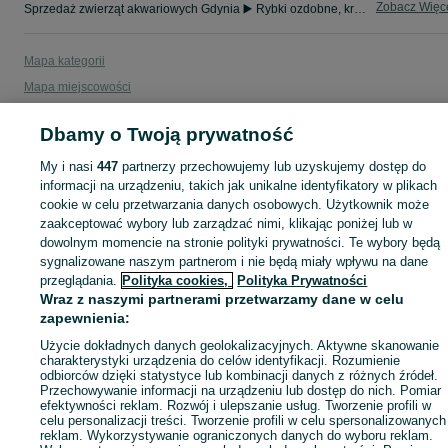
Zobacz Więc
Sprzedaż zwierząt akwariowych Gdynia ▶️ Rybki ozdobne, krewetki i ślimaki itd. ☝ Sprawdź aktualne oferty hodowców w atrakcyjnych cenach na OLX.pl!
Mapa kategorii
Mapa miejscowości
Mapa ministron
Dbamy o Twoją prywatność
Popularne wyszukiwania
My i nasi
447
partnerzy przechowujemy lub uzyskujemy dostęp do
informacji na urządzeniu, takich jak unikalne identyfikatory w plikach
cookie w celu przetwarzania danych osobowych. Użytkownik może
zaakceptować wybory lub zarządzać nimi, klikając poniżej lub w
dowolnym momencie na stronie polityki prywatności. Te wybory będą
sygnalizowane naszym partnerom i nie będą miały wpływu na dane
przeglądania.
Polityka cookies,
Polityka Prywatności
Wraz z naszymi partnerami przetwarzamy dane w celu
zapewnienia:
Użycie dokładnych danych geolokalizacyjnych. Aktywne skanowanie
charakterystyki urządzenia do celów identyfikacji. Rozumienie
odbiorców dzięki statystyce lub kombinacji danych z różnych źródeł.
Przechowywanie informacji na urządzeniu lub dostęp do nich. Pomiar
efektywności reklam. Rozwój i ulepszanie usług. Tworzenie profili w
celu personalizacji treści. Tworzenie profili w celu spersonalizowanych
reklam. Wykorzystywanie ograniczonych danych do wyboru reklam.