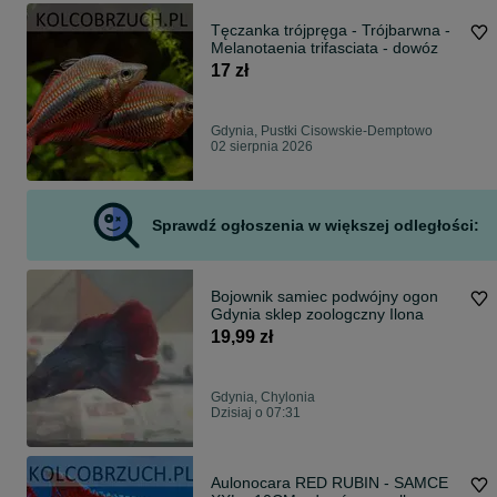
Tęczanka trójpręga - Trójbarwna -
Melanotaenia trifasciata - dowóz
17 zł
Gdynia, Pustki Cisowskie-Demptowo
02 sierpnia 2026
Sprawdź ogłoszenia w większej odległości:
Bojownik samiec podwójny ogon
Gdynia sklep zoologczny Ilona
19,99 zł
Gdynia, Chylonia
Dzisiaj o 07:31
Aulonocara RED RUBIN - SAMCE