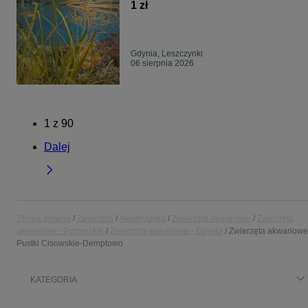
1 zł
Gdynia, Leszczynki
06 sierpnia 2026
1
z
90
Dalej
Strona główna
Zwierzęta
Akwarystyka
Zwierzęta akwariowe
Zwierzęta
akwariowe - Pomorskie
Zwierzęta akwariowe - Gdynia
Zwierzęta akwariowe
Pustki Cisowskie-Demptowo
KATEGORIA