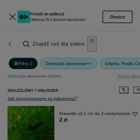
Przejdź do aplikacji
Otwórz
Otwieraj OLX jednym tapnięciem
Znajdź coś dla siebie
Filtry
·
2
Zwierzęta akwariowe
Gdynia, Pustki C
Zwierzęta akwariowe Gdynia
Zobacz Więc
ZNALEŹLIŚMY 7 OGŁOSZEŃ
Jak pozycjonowane są ogłoszenia?
Krewetki od 1 cm do 3 centymetrów
2 zł