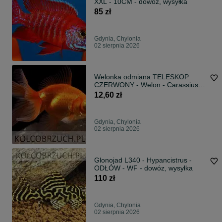
XXL - 10CM - dowóz, wysyłka
85 zł
Gdynia, Chylonia
02 sierpnia 2026
Welonka odmiana TELESKOP
CZERWONY - Welon - Carassius -
dowóz, wysyłka
12,60 zł
Gdynia, Chylonia
02 sierpnia 2026
Glonojad L340 - Hypancistrus -
ODŁÓW - WF - dowóz, wysyłka
110 zł
Gdynia, Chylonia
02 sierpnia 2026