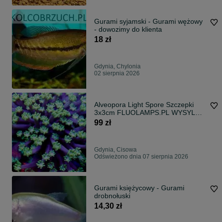
Gurami syjamski - Gurami wężowy
- dowozimy do klienta
18 zł
Gdynia, Chylonia
02 sierpnia 2026
Alveopora Light Spore Szczepki
3x3cm FLUOLAMPS.PL WYSYLKI
(PROMOCJA)
99 zł
Gdynia, Cisowa
Odświeżono dnia 07 sierpnia 2026
Gurami księżycowy - Gurami
drobnołuski
14,30 zł