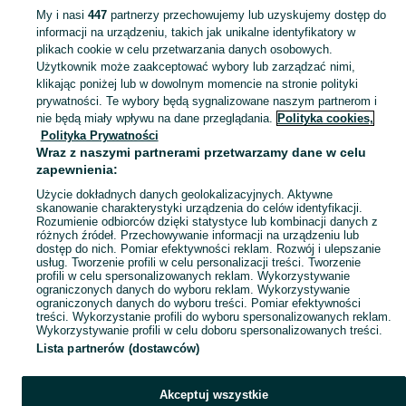
My i nasi
447
partnerzy przechowujemy lub uzyskujemy dostęp do
informacji na urządzeniu, takich jak unikalne identyfikatory w
KATEGORIA
plikach cookie w celu przetwarzania danych osobowych.
Użytkownik może zaakceptować wybory lub zarządzać nimi,
Zobacz Więc
Sprzedaż zwierząt akwariowych Ełk ▶️ Rybki ozdobne, krewetki i ślimaki itd. ☝ Sprawdź aktualne oferty hodowców w atrakcyjnych cenach na OLX.pl!
klikając poniżej lub w dowolnym momencie na stronie polityki
prywatności. Te wybory będą sygnalizowane naszym partnerom i
nie będą miały wpływu na dane przeglądania.
Polityka cookies,
Mapa kategorii
Polityka Prywatności
Mapa miejscowości
Wraz z naszymi partnerami przetwarzamy dane w celu
zapewnienia:
Mapa ministron
Użycie dokładnych danych geolokalizacyjnych. Aktywne
Popularne wyszukiwania
skanowanie charakterystyki urządzenia do celów identyfikacji.
Rozumienie odbiorców dzięki statystyce lub kombinacji danych z
różnych źródeł. Przechowywanie informacji na urządzeniu lub
dostęp do nich. Pomiar efektywności reklam. Rozwój i ulepszanie
usług. Tworzenie profili w celu personalizacji treści. Tworzenie
profili w celu spersonalizowanych reklam. Wykorzystywanie
ograniczonych danych do wyboru reklam. Wykorzystywanie
ograniczonych danych do wyboru treści. Pomiar efektywności
treści. Wykorzystanie profili do wyboru spersonalizowanych reklam.
Wykorzystywanie profili w celu doboru spersonalizowanych treści.
Lista partnerów (dostawców)
Akceptuj wszystkie