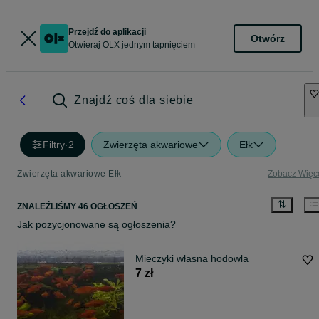
Przejdź do aplikacji
Otwórz
Otwieraj OLX jednym tapnięciem
Znajdź coś dla siebie
Filtry
·
2
Zwierzęta akwariowe
Ełk
Zwierzęta akwariowe Ełk
Zobacz Więc
ZNALEŹLIŚMY 46 OGŁOSZEŃ
Jak pozycjonowane są ogłoszenia?
Mieczyki własna hodowla
7 zł