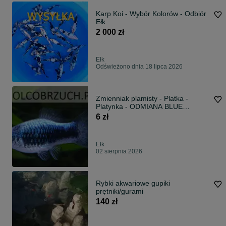
Karp Koi - Wybór Kolorów - Odbiór
Ełk
2 000 zł
Ełk
Odświeżono dnia 18 lipca 2026
Zmienniak plamisty - Platka -
Platynka - ODMIANA BLUE
TUXEDO - dowóz
6 zł
Ełk
02 sierpnia 2026
Rybki akwariowe gupiki
prętniki/gurami
140 zł