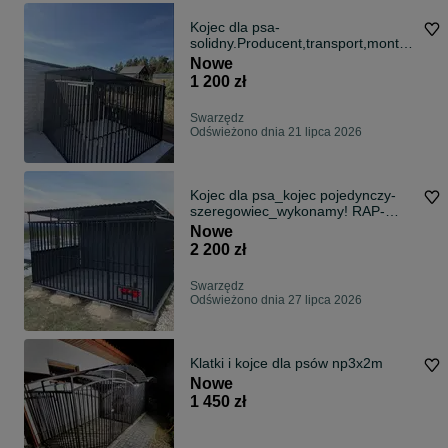
Kojec dla psa-
solidny.Producent,transport,montaż
-w cenie.
Nowe
1 200 zł
Swarzędz
Odświeżono dnia 21 lipca 2026
Kojec dla psa_kojec pojedynczy-
szeregowiec_wykonamy! RAP-
STAL!
Nowe
2 200 zł
Swarzędz
Odświeżono dnia 27 lipca 2026
Klatki i kojce dla psów np3x2m
Nowe
1 450 zł