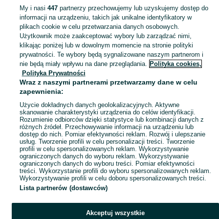
My i nasi
447
partnerzy przechowujemy lub uzyskujemy dostęp do
informacji na urządzeniu, takich jak unikalne identyfikatory w
KATEGORIA
plikach cookie w celu przetwarzania danych osobowych.
Użytkownik może zaakceptować wybory lub zarządzać nimi,
Zobacz Więc
Sprzedaż kojców i klatek dla dużych i małych psów Swarzędz ▶️ Różne kolory i materiały ✅ Nowe i używane w atrakcyjnych cenach ☝ Sprawdź na OLX.pl!
klikając poniżej lub w dowolnym momencie na stronie polityki
prywatności. Te wybory będą sygnalizowane naszym partnerom i
nie będą miały wpływu na dane przeglądania.
Polityka cookies,
Mapa kategorii
Polityka Prywatności
Mapa miejscowości
Wraz z naszymi partnerami przetwarzamy dane w celu
zapewnienia:
Mapa ministron
Użycie dokładnych danych geolokalizacyjnych. Aktywne
Popularne wyszukiwania
skanowanie charakterystyki urządzenia do celów identyfikacji.
Rozumienie odbiorców dzięki statystyce lub kombinacji danych z
różnych źródeł. Przechowywanie informacji na urządzeniu lub
dostęp do nich. Pomiar efektywności reklam. Rozwój i ulepszanie
usług. Tworzenie profili w celu personalizacji treści. Tworzenie
profili w celu spersonalizowanych reklam. Wykorzystywanie
ograniczonych danych do wyboru reklam. Wykorzystywanie
ograniczonych danych do wyboru treści. Pomiar efektywności
treści. Wykorzystanie profili do wyboru spersonalizowanych reklam.
Wykorzystywanie profili w celu doboru spersonalizowanych treści.
Lista partnerów (dostawców)
Akceptuj wszystkie