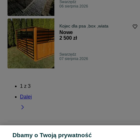
Swarzędz
06 sierpnia 2026
Kojec dla psa ,box ,wiata
Nowe
2 500 zł
Swarzędz
07 sierpnia 2026
1
z
3
Dalej
Strona główna
Zwierzęta
Akcesoria dla zwierząt
Akcesoria dla psów
Klatki
Dbamy o Twoją prywatność
kojce
Klatki i kojce - Wielkopolskie
Klatki i kojce - Swarzędz