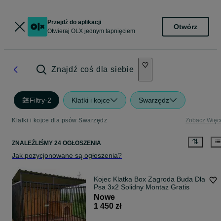
Przejdź do aplikacji
Otwórz
Otwieraj OLX jednym tapnięciem
Znajdź coś dla siebie
Filtry
·
2
Klatki i kojce
Swarzędz
Klatki i kojce dla psów Swarzędz
Zobacz Więc
ZNALEŹLIŚMY 24 OGŁOSZENIA
Jak pozycjonowane są ogłoszenia?
Kojec Klatka Box Zagroda Buda Dla
Psa 3x2 Solidny Montaż Gratis
Nowe
1 450 zł