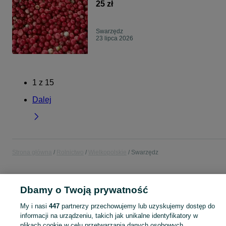
25 zł
Swarzędz
23 lipca 2026
1
z
15
Dalej
Strona główna
Rolnictwo
Wielkopolskie
Swarzędz
ROLNICTWO
Dbamy o Twoją prywatność
My i nasi
447
partnerzy przechowujemy lub uzyskujemy dostęp do
KATEGORIA
informacji na urządzeniu, takich jak unikalne identyfikatory w
plikach cookie w celu przetwarzania danych osobowych.