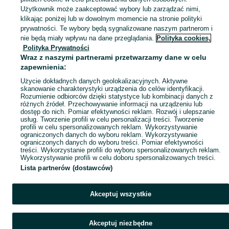
Zobacz Więc
Sprzedaż artykułów rolniczych Swarzędz ▶️ maszyny rolnicze, produkty rolne i inne ✅ Nowe i używane w dobrych cenach ✌ Znajdź oferty na OLX.pl!
Użytkownik może zaakceptować wybory lub zarządzać nimi,
klikając poniżej lub w dowolnym momencie na stronie polityki
prywatności. Te wybory będą sygnalizowane naszym partnerom i
Mapa kategorii
nie będą miały wpływu na dane przeglądania.
Polityka cookies,
Mapa miejscowości
Polityka Prywatności
Wraz z naszymi partnerami przetwarzamy dane w celu
Mapa ministron
zapewnienia:
Popularne wyszukiwania
Użycie dokładnych danych geolokalizacyjnych. Aktywne
skanowanie charakterystyki urządzenia do celów identyfikacji.
Rozumienie odbiorców dzięki statystyce lub kombinacji danych z
różnych źródeł. Przechowywanie informacji na urządzeniu lub
dostęp do nich. Pomiar efektywności reklam. Rozwój i ulepszanie
usług. Tworzenie profili w celu personalizacji treści. Tworzenie
profili w celu spersonalizowanych reklam. Wykorzystywanie
ograniczonych danych do wyboru reklam. Wykorzystywanie
ograniczonych danych do wyboru treści. Pomiar efektywności
treści. Wykorzystanie profili do wyboru spersonalizowanych reklam.
Wykorzystywanie profili w celu doboru spersonalizowanych treści.
Lista partnerów (dostawców)
Akceptuj wszystkie
Akceptuj niezbędne