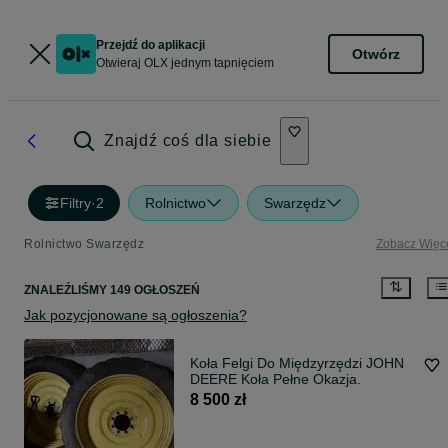
Przejdź do aplikacji
Otwórz
Otwieraj OLX jednym tapnięciem
Znajdź coś dla siebie
Filtry
·
2
Rolnictwo
Swarzędz
Rolnictwo Swarzędz
Zobacz Więc
ZNALEŹLIŚMY 149 OGŁOSZEŃ
Jak pozycjonowane są ogłoszenia?
Koła Felgi Do Międzyrzędzi JOHN
DEERE Koła Pełne Okazja.
8 500 zł