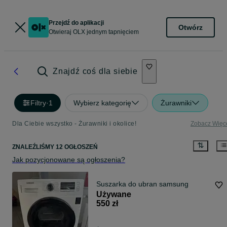
Przejdź do aplikacji
Otwórz
Otwieraj OLX jednym tapnięciem
Znajdź coś dla siebie
Filtry
·
1
Wybierz kategorię
Żurawniki
Dla Ciebie wszystko - Żurawniki i okolice!
Zobacz Więc
ZNALEŹLIŚMY 12 OGŁOSZEŃ
Jak pozycjonowane są ogłoszenia?
Suszarka do ubran samsung
Używane
550 zł