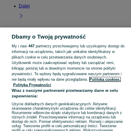
Dalej
Dbamy o Twoją prywatność
Strona główna
Lubelskie
Żurawniki
My i nasi
447
partnerzy przechowujemy lub uzyskujemy dostęp do
informacji na urządzeniu, takich jak unikalne identyfikatory w
KATEGORIA
plikach cookie w celu przetwarzania danych osobowych.
Użytkownik może zaakceptować wybory lub zarządzać nimi,
Skorzystaj z największego serwisu ogłoszeniowego - Żurawniki i okolice! Kupuj to, czego pragniesz i sprzedawaj to, czego już nie potrzebujesz!
Zobacz Więc
klikając poniżej lub w dowolnym momencie na stronie polityki
prywatności. Te wybory będą sygnalizowane naszym partnerom i
nie będą miały wpływu na dane przeglądania.
Polityka cookies,
Mapa kategorii
Polityka Prywatności
Mapa miejscowości
Wraz z naszymi partnerami przetwarzamy dane w celu
Mapa ministron
zapewnienia:
Popularne wyszukiwania
Użycie dokładnych danych geolokalizacyjnych. Aktywne
skanowanie charakterystyki urządzenia do celów identyfikacji.
Rozumienie odbiorców dzięki statystyce lub kombinacji danych z
różnych źródeł. Przechowywanie informacji na urządzeniu lub
dostęp do nich. Pomiar efektywności reklam. Rozwój i ulepszanie
usług. Tworzenie profili w celu personalizacji treści. Tworzenie
profili w celu spersonalizowanych reklam. Wykorzystywanie