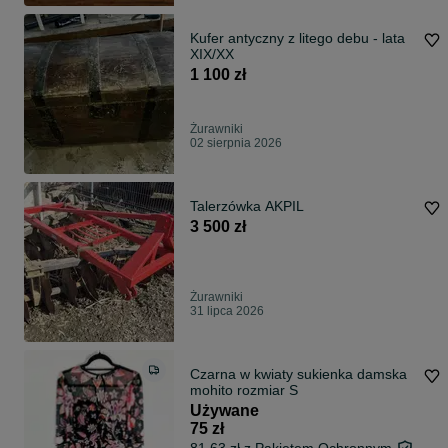
Kufer antyczny z litego debu - lata
XIX/XX
1 100 zł
Żurawniki
02 sierpnia 2026
Talerzówka AKPIL
3 500 zł
Żurawniki
31 lipca 2026
Czarna w kwiaty sukienka damska
mohito rozmiar S
Używane
75 zł