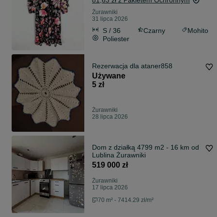
81,63 zł z Pakietem Ochronnym
Żurawniki
31 lipca 2026
S / 36
Czarny
Mohito
Poliester
Rezerwacja dla ataner858
Używane
5 zł
Żurawniki
28 lipca 2026
Dom z działką 4799 m2 - 16 km od
Lublina Żurawniki
519 000 zł
Żurawniki
17 lipca 2026
70 m² - 7414.29 zł/m²